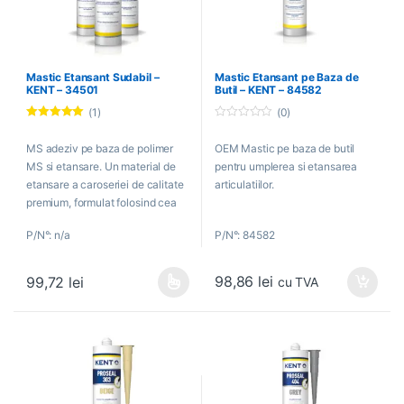
Mastic Etansant Sudabil –
Mastic Etansant pe Baza de
KENT – 34501
Butil – KENT – 84582
(1)
(0)
Evaluat la
0
5.00
din 5
o
MS adeziv pe baza de polimer
OEM Mastic pe baza de butil
u
t
MS si etansare. Un material de
pentru umplerea si etansarea
o
f
etansare a caroseriei de calitate
articulatiilor.
5
premium, formulat folosind cea
mai recenta tehnologie chimica.
P/N°: n/a
P/N°: 84582
Combina super adeziunea cu
caracteristici excelente de
etansare.
98,86
lei
99,72
lei
cu TVA
Acest produs are mai multe variații. Opțiunile pot fi alese în pagin