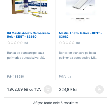
Kit Mastic Adeziv Caroserie la
Mastic Adeziv la Rola – KENT –
Rola – KENT – 83680
83682
(0)
(0)
0
0
o
o
Banda de etansare pe baza
Banda de etansare pe baza
u
u
t
t
polimerica autoadeziva MS.
polimerica autoadeziva MS.
o
o
f
f
5
5
P/N°: 83680
P/N°: n/a
1.962,69
lei
324,89
lei
cu TVA
Acest produs are mai multe variați
Afișez toate cele 6 rezultate