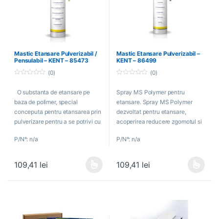
Mastic Etansare Pulverizabil /
Mastic Etansare Pulverizabil –
Pensulabil – KENT – 85473
KENT – 86499
(0)
(0)
0
0
o
o
O substanta de etansare pe
Spray MS Polymer pentru
u
u
t
t
baza de polimer, special
etansare. Spray MS Polymer
o
o
f
f
conceputa pentru etansarea prin
dezvoltat pentru etansare,
5
5
pulverizare pentru a se potrivi cu
acoperirea reducere zgomotul si
finisajele OEM. Poate fi folosit si
protectia OEM a pragurilor, a
P/N°: n/a
P/N°: n/a
ca strat de reducere a
caroseriei. Compatibil cu
zgomotului pe capacele
vopselele auto.
portbagajului.
109,41
lei
109,41
lei
Acest produs are mai multe variații. Opțiunile pot fi alese în pagin
Acest produs are mai multe variați