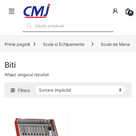
0
Products search
Prima pagină
Scule si Echipamente
Scule de Mana
Biti
Afișez singurul rezultat
Filters