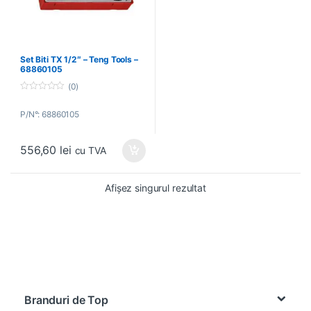
Set Biti TX 1/2″ – Teng Tools –
68860105
(0)
0
o
P/N°: 68860105
u
t
o
f
556,60
lei
5
cu TVA
Afișez singurul rezultat
Brands Carousel
Branduri de Top