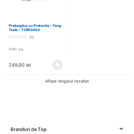
Prelungitor cu Protectie – Teng
Tools – 73860454
(0)
0
o
P/N°: n/a
u
t
o
f
249,90
lei
5
Acest produs are mai multe variații. Opțiunile pot fi alese în pagin
Afișez singurul rezultat
Brands Carousel
Branduri de Top