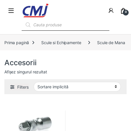
0
Products search
Prima pagină
Scule si Echipamente
Scule de Mana
Accesorii
Afișez singurul rezultat
Filters