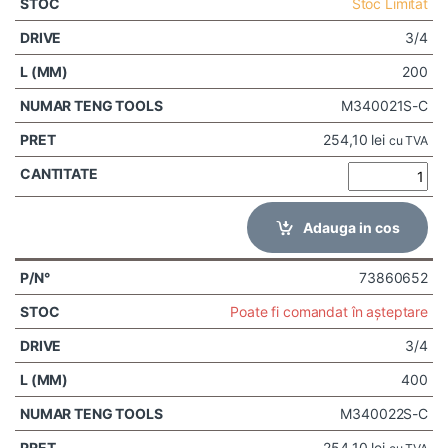
Stoc Limitat
3/4
200
M340021S-C
254,10
lei
cu TVA
Adauga in cos
73860652
Poate fi comandat în așteptare
3/4
400
M340022S-C
254,10
lei