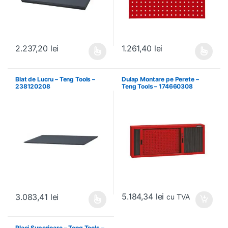
2.237,20
lei
1.261,40
lei
Acest produs are mai multe variații. Opțiunile pot fi alese în pagin
Acest produs are mai multe variați
Blat de Lucru – Teng Tools –
Dulap Montare pe Perete –
238120208
Teng Tools – 174660308
5.184,34
lei
3.083,41
lei
cu TVA
Acest produs are mai multe variații. Opțiunile pot fi alese în pagin
Placi Superioare – Teng Tools –