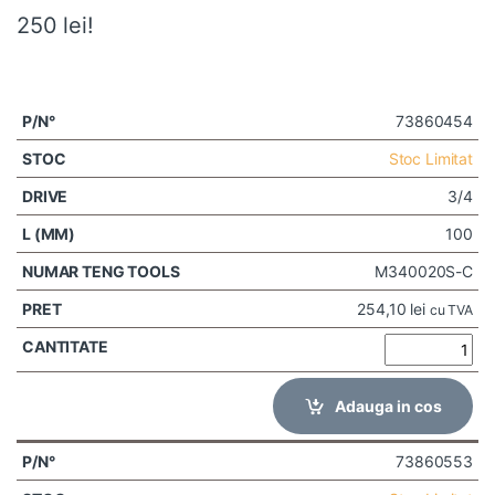
250 lei!
73860454
Stoc Limitat
3/4
100
M340020S-C
254,10
lei
cu TVA
Adauga in cos
73860553