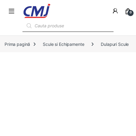
0
Products search
Prima pagină
Scule si Echipamente
Dulapuri Scule