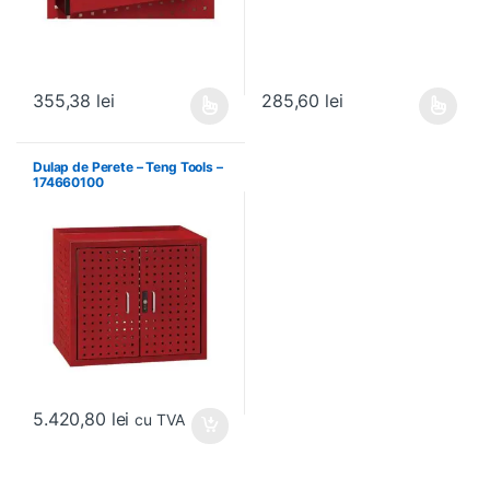
355,38
lei
285,60
lei
Acest produs are mai multe variații. Opțiunile pot fi alese în pagin
Acest produs are mai multe variați
Dulap de Perete – Teng Tools –
174660100
5.420,80
lei
cu TVA