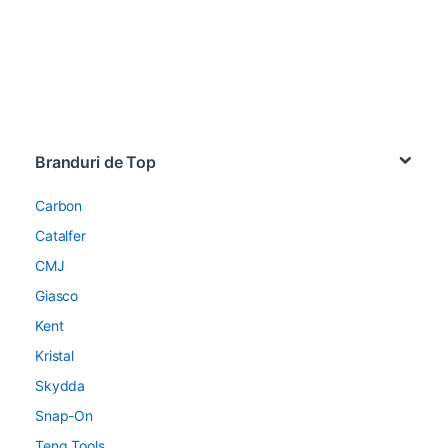
Brands Carousel
Branduri de Top
Carbon
Catalfer
CMJ
Giasco
Kent
Kristal
Skydda
Snap-On
Teng Tools