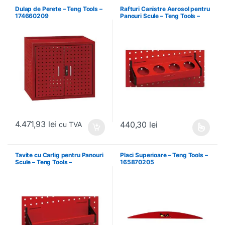
Dulap de Perete – Teng Tools –
Rafturi Canistre Aerosol pentru
174660209
Panouri Scule – Teng Tools –
174620302
4.471,93
lei
440,30
lei
cu TVA
Acest produs are mai multe variați
Tavite cu Carlig pentru Panouri
Placi Superioare – Teng Tools –
Scule – Teng Tools –
165870205
174630301