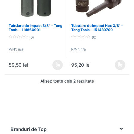
Tubulare de Impact 3/8″ – Teng
Tubulare de Impact Hex 3/8″ –
Tools – 114860901
Teng Tools – 151430709
(0)
(0)
0
0
o
o
P/N°: n/a
P/N°: n/a
u
u
t
t
o
o
f
f
59,50
lei
95,20
lei
5
5
Acest produs are mai multe variații. Opțiunile pot fi alese în pagin
Acest produs are mai multe variați
Afișez toate cele 2 rezultate
Brands Carousel
Branduri de Top