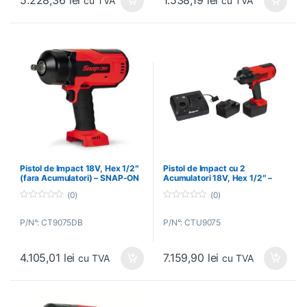
5.228,36
lei
1.538,19
lei
cu TVA
cu TVA
Pistol de Impact 18V, Hex 1/2″
Pistol de Impact cu 2
(fara Acumulatori) – SNAP-ON
Acumulatori 18V, Hex 1/2″ –
– CT9075DB
SNAP-ON – CTU9075
(0)
(0)
0
0
o
o
P/N°: CT9075DB
P/N°: CTU9075
u
u
t
t
o
o
f
f
4.105,01
lei
7.159,90
lei
5
5
cu TVA
cu TVA