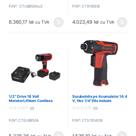
o
o
P/N°: CTU8850AU2
P/N°: CT9100DB
u
u
t
t
o
o
f
f
6.360,17
lei
4.023,49
lei
5
5
cu TVA
cu TVA
1/2″ Drive 18 Volt
Surubelnita pe Acumulator 14.4
MonsterLithium Cordless
V, Hex 1/4″(Nu include
Impact Wrench (Europe/ United
Acumulatori) – SNAP-ON –
(0)
(0)
Kingdom) – Pistol de Impact cu
CTS761ADB
Acumulator 18V, Hex 1/2″
0
0
o
o
P/N°: CTEU8850A
P/N°: CTS761ADB
u
u
t
t
o
o
f
f
5
5