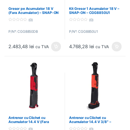
Gresor pe Acumulator 18 V
Kit Gresor 1 Acumulator 18 V –
(Fara Acumulator) – SNAP-ON
SNAP-ON – CGG8850U1
– CGG8850DB
(0)
(0)
0
0
o
o
P/N°: CGG8850DB
P/N°: CGG8850U1
u
u
t
t
o
o
f
f
2.483,48
lei
4.768,28
lei
5
5
cu TVA
cu TVA
Antrenor cu Clichet cu
Antrenor cu Clichet cu
Acumulator 14.4 V (Fara
Acumulator 14.4 V 3/8″ –
Baterie) 3/8″ – SNAP-ON –
SNAP-ON – CTREU761C
(0)
(0)
CTR761CDB