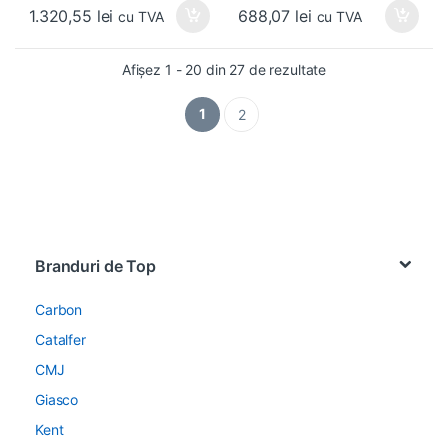
f
f
1.320,55
lei
688,07
lei
5
5
cu TVA
cu TVA
Afișez 1 - 20 din 27 de rezultate
1
2
Brands Carousel
Branduri de Top
Carbon
Catalfer
CMJ
Giasco
Kent