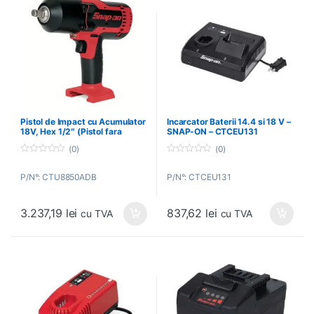
Pistol de Impact cu Acumulator
Incarcator Baterii 14.4 si 18 V –
18V, Hex 1/2″ (Pistol fara
SNAP-ON – CTCEU131
Baterie) – SNAP-ON –
(0)
(0)
CTU8850ADB
0
0
o
o
P/N°: CTU8850ADB
P/N°: CTCEU131
u
u
t
t
o
o
f
f
3.237,19
lei
837,62
lei
5
5
cu TVA
cu TVA