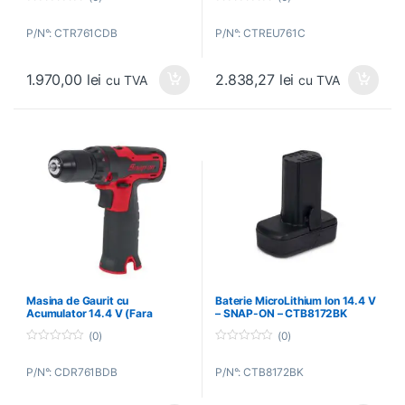
0
0
o
o
P/N°: CTR761CDB
P/N°: CTREU761C
u
u
t
t
o
o
f
f
1.970,00
lei
2.838,27
lei
5
5
cu TVA
cu TVA
Masina de Gaurit cu
Baterie MicroLithium Ion 14.4 V
Acumulator 14.4 V (Fara
– SNAP-ON – CTB8172BK
Batarie) 3/8″ – SNAP-ON –
(0)
(0)
CDR761BDB
0
0
o
o
P/N°: CDR761BDB
P/N°: CTB8172BK
u
u
t
t
o
o