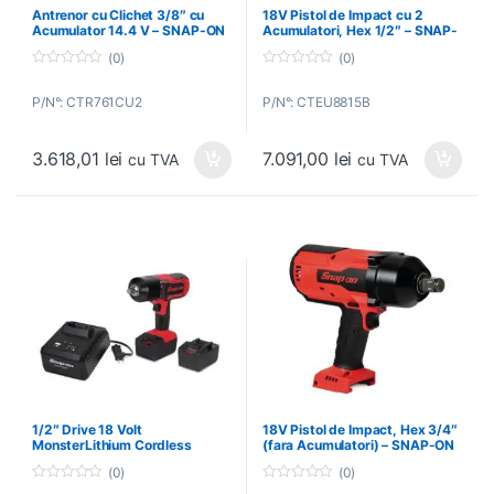
Antrenor cu Clichet 3/8″ cu
18V Pistol de Impact cu 2
Acumulator 14.4 V – SNAP-ON
Acumulatori, Hex 1/2″ – SNAP-
– CTR761CU2
ON – CTEU8815B
(0)
(0)
0
0
o
o
P/N°: CTR761CU2
P/N°: CTEU8815B
u
u
t
t
o
o
f
f
3.618,01
lei
7.091,00
lei
5
5
cu TVA
cu TVA
1/2″ Drive 18 Volt
18V Pistol de Impact, Hex 3/4″
MonsterLithium Cordless
(fara Acumulatori) – SNAP-ON
Impact Wrench (Europe/ United
– CT9100DB
(0)
(0)
Kingdom) – Pistol de Impact cu
Acumulator 18V, Hex 1/2″
0
0