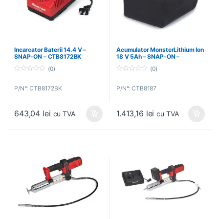
Incarcator Baterii 14.4 V –
Acumulator MonsterLithium Ion
SNAP-ON – CTB8172BK
18 V 5Ah – SNAP-ON –
CTB8187
(0)
(0)
0
0
o
o
P/N°: CTB8172BK
P/N°: CTB8187
u
u
t
t
o
o
f
f
643,04
lei
1.413,16
lei
5
5
cu TVA
cu TVA