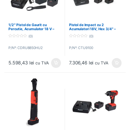
1/2″ Pistol de Gaurit cu
Pistol de Impact cu 2
Percutie, Acumulator 18 V –
Acumulatori 18V, Hex 3/4″ –
SNAP-ON – CDRU8850HU2
SNAP-ON – CTU9100
(0)
(0)
0
0
o
o
P/N°: CDRU8850HU2
P/N°: CTU9100
u
u
t
t
o
o
f
f
5.598,43
lei
7.306,46
lei
5
5
cu TVA
cu TVA