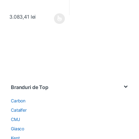
3.083,41
lei
Acest produs are mai multe variații. Opțiunile pot fi alese în pagin
Brands Carousel
Branduri de Top
Carbon
Catalfer
CMJ
Giasco
Kent