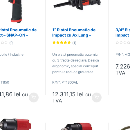
Pistol Pneumatic de
1” Pistol Pneumatic de
3/4″ Pi
ct – SNAP-ON –
Impact cu Ax Lung –
Impact
0
SNAP-ON – PT1800AL
MG125
(0)
(1)
Evaluat la
0
5.00
din 5
o
bile / Industrie
Un pistol pneumatic puternic
P/N°: M
u
t
cu 3 trepte de reglare. Design
o
7.22
f
ergonomic, special conceput
5
TVA
pentru a reduce greutatea.
PT850
P/N°: PT1800AL
41,86
lei
12.311,15
lei
cu
cu
TVA