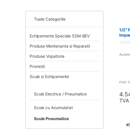
Toate Categoriile
1/2″ 
Impa
Echipamente Speciale SSM-BEV
PT85
Produse Mentenanta si Reparatii
0
o
Automo
u
Produse Vopsitorie
t
o
f
Promotii
5
Scule si Echipamente
P/N°: 
4.5
Scule Electrice / Pneumatice
TVA
Scule cu Acumulatori
Scule Pneumatice