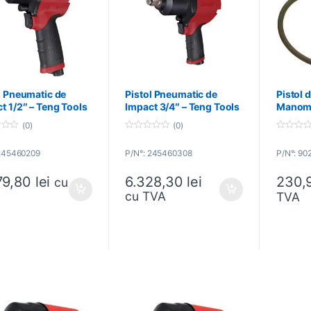
l Pneumatic de
Pistol Pneumatic de
Pistol 
t 1/2″ – Teng Tools
Impact 3/4″ – Teng Tools
Manome
5460209
– 245460308
90260
(0)
(0)
0
0
o
o
 245460209
P/N°: 245460308
P/N°: 90
u
u
t
t
o
o
79,80
lei
230,
6.328,30
lei
f
f
cu
5
5
cu TVA
TVA