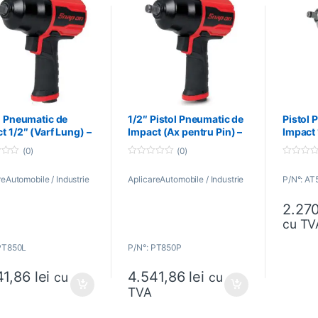
l Pneumatic de
1/2″ Pistol Pneumatic de
Pistol 
t 1/2″ (Varf Lung) –
Impact (Ax pentru Pin) –
Impact 
-ON – PT850L
SNAP-ON – PT850P
Point®
(0)
(0)
AT570
0
0
o
o
reAutomobile / Industrie
AplicareAutomobile / Industrie
P/N°: AT
u
u
t
t
o
o
2.27
f
f
5
5
cu TV
 PT850L
P/N°: PT850P
41,86
lei
4.541,86
lei
cu
cu
TVA