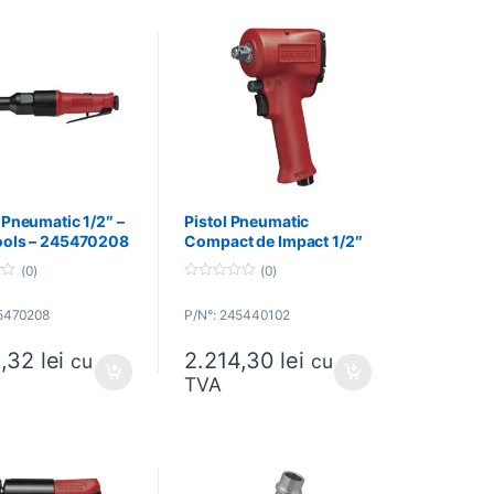
 Pneumatic 1/2″ –
Pistol Pneumatic
ools – 245470208
Compact de Impact 1/2″
– Teng Tools –
(0)
(0)
245440102
0
o
45470208
P/N°: 245440102
u
t
o
3,32
lei
2.214,30
lei
f
cu
cu
5
TVA