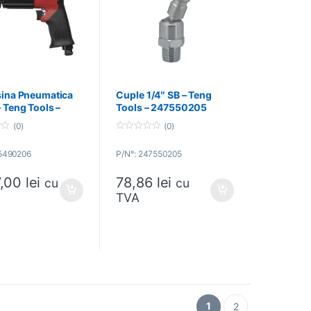
ina Pneumatica
Cuple 1/4″ SB – Teng
 Teng Tools –
Tools – 247550205
0206
(0)
(0)
0
o
45490206
P/N°: 247550205
u
t
o
7,00
lei
78,86
lei
f
cu
cu
5
TVA
1
2