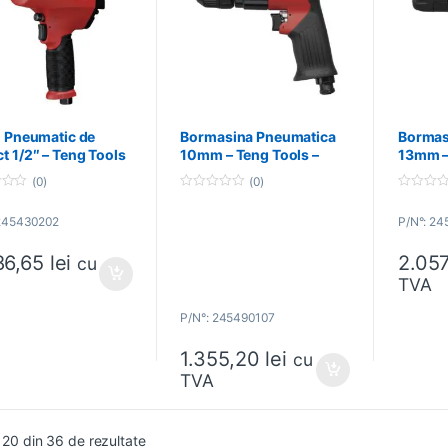
l Pneumatic de
Bormasina Pneumatica
Bormas
t 1/2″ – Teng Tools
10mm – Teng Tools –
13mm –
5430202
245490107
24549
(0)
(0)
0
0
o
o
 245430202
P/N°: 2
u
u
t
t
o
o
86,65
lei
2.05
f
f
cu
5
5
TVA
P/N°: 245490107
1.355,20
lei
cu
TVA
- 20 din 36 de rezultate