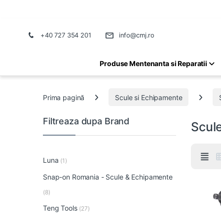
+40 727 354 201
info@cmj.ro
Produse Mentenanta si Reparatii
Prima pagină
Scule si Echipamente
Filtreaza dupa Brand
Scul
Luna
(1)
Snap-on Romania - Scule & Echipamente
(8)
Teng Tools
(27)