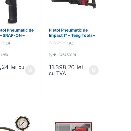
stol Pneumatic de
Pistol Pneumatic de
 – SNAP-ON –
Impact 1″ – Teng Tools –
0
245450101
(0)
(0)
0
o
G1250
P/N°: 245450101
u
t
o
6,24
lei
11.398,20
lei
f
cu
5
cu TVA