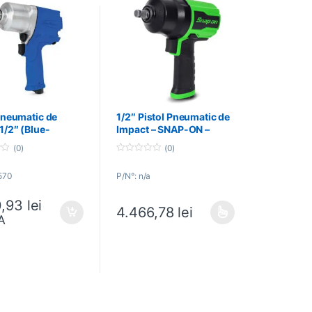
Pneumatic de
1/2″ Pistol Pneumatic de
1/2″ (Blue-
Impact – SNAP-ON –
) – SNAP-ON –
PT850G
(0)
(0)
0
o
570
P/N°: n/a
u
t
o
0,93
lei
f
4.466,78
lei
5
A
Acest produs are mai multe variații. Opțiunil