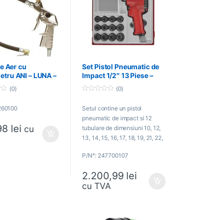
de Aer cu
Set Pistol Pneumatic de
tru ANI – LUNA –
Impact 1/2″ 13 Piese –
100
TENG TOOLS –
(0)
(0)
247700107
0
o
260100
Setul contine un pistol
u
t
pneumatic de impact si 12
o
98
lei
f
cu
tubulare de dimensiuni 10, 12,
5
13, 14, 15, 16, 17, 18, 19, 21, 22,
24
P/N°: 247700107
2.200,99
lei
cu TVA