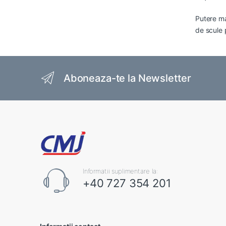
Putere ma
de scule 
Brands Carousel
Aboneaza-te la Newsletter
Informatii suplimentare la:
+40 727 354 201