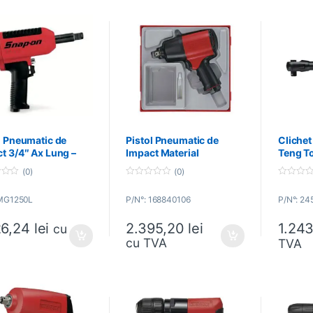
l Pneumatic de
Pistol Pneumatic de
Clichet
t 3/4″ Ax Lung –
Impact Material
Teng T
-ON – MG1250L
Compozit 1/2″ – Teng
(0)
(0)
Tools – 168840106
0
0
o
o
 MG1250L
P/N°: 168840106
P/N°: 2
u
u
t
t
o
o
26,24
lei
1.24
2.395,20
lei
f
f
cu
5
5
cu TVA
TVA