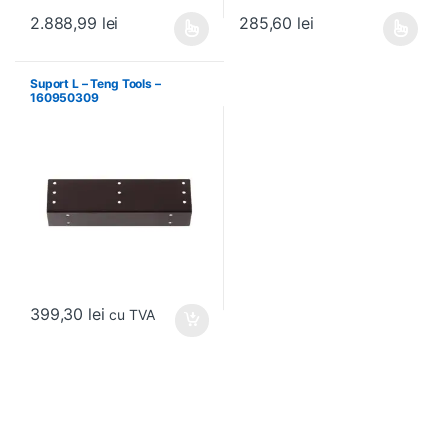
2.888,99
lei
285,60
lei
Acest produs are mai multe variații. Opțiunile pot fi alese în pagin
Acest produs are mai multe variați
Suport L – Teng Tools –
160950309
399,30
lei
cu TVA