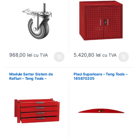
968,00
lei
5.420,80
lei
cu TVA
cu TVA
Module Sertar Sistem de
Placi Superioare – Teng Tools –
Rafturi – Teng Tools –
165870205
238210306