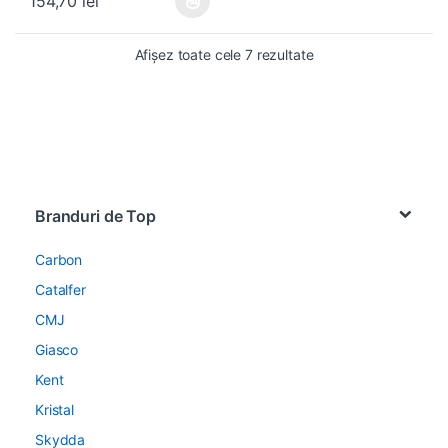
154,70
lei
Acest produs are mai multe variații. Opțiunile pot fi alese în pagin
Afișez toate cele 7 rezultate
Brands Carousel
Branduri de Top
Carbon
Catalfer
CMJ
Giasco
Kent
Kristal
Skydda