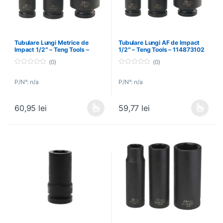
Tubulare Lungi Metrice de
Tubulare Lungi AF de Impact
Impact 1/2″ – Teng Tools –
1/2″ – Teng Tools – 114873102
101782407
(0)
(0)
0
0
o
o
P/N°: n/a
P/N°: n/a
u
u
t
t
o
o
f
f
60,95
lei
59,77
lei
5
5
Acest produs are mai multe variații. Opțiunile pot fi alese în pagin
Acest produs are mai multe variați