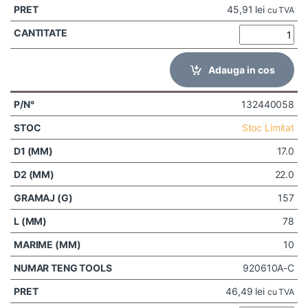
45,91
lei
cu TVA
Adauga in cos
132440058
Stoc Limitat
17.0
22.0
157
78
10
920610A-C
46,49
lei
cu TVA