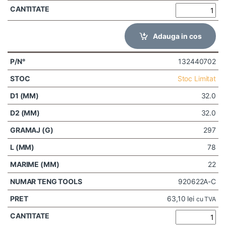
Adauga in cos
132440702
Stoc Limitat
32.0
32.0
297
78
22
920622A-C
63,10
lei
cu TVA