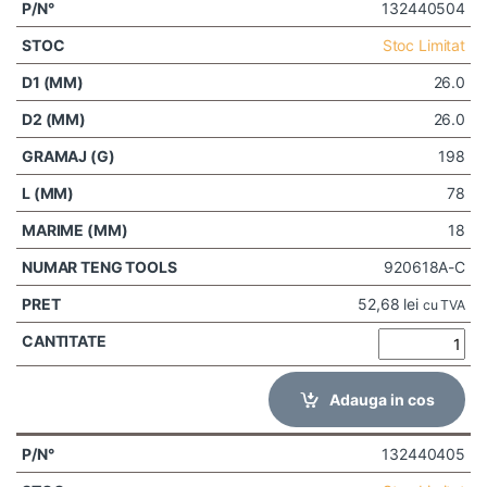
132440504
Stoc Limitat
26.0
26.0
198
78
18
920618A-C
52,68
lei
cu TVA
Adauga in cos
132440405