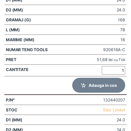
24.0
168
78
16
920616A-C
51,68
lei
cu TVA
Adauga in cos
132440207
Stoc Limitat
24.0
24.0