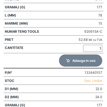
177
78
15
920615A-C
52,68
lei
cu TVA
Adauga in cos
132440157
Stoc Limitat
22.0
24.0
177