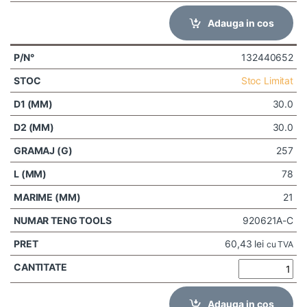
Adauga in cos
132440652
Stoc Limitat
30.0
30.0
257
78
21
920621A-C
60,43
lei
cu TVA
Adauga in cos