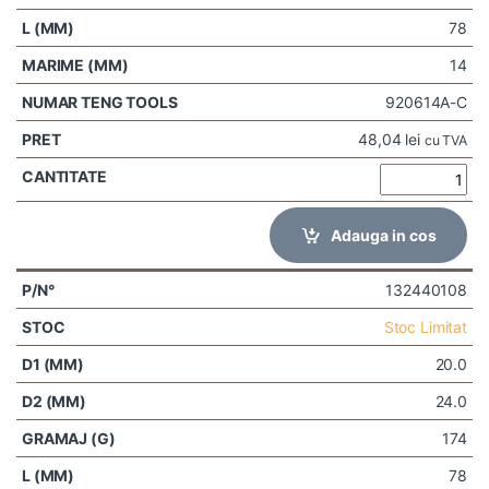
78
14
920614A-C
48,04
lei
cu TVA
Adauga in cos
132440108
Stoc Limitat
20.0
24.0
174
78