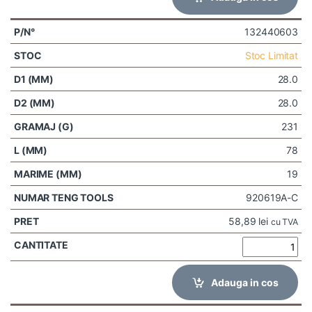
132440603
Stoc Limitat
28.0
28.0
231
78
19
920619A-C
58,89
lei
cu TVA
Adauga in cos