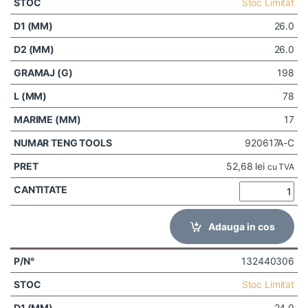
Stoc Limitat
26.0
26.0
198
78
17
920617A-C
52,68
lei
cu TVA
Adauga in cos
132440306
Stoc Limitat
24.0