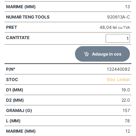
13
920613A-C
48,04
lei
cu TVA
Adauga in cos
132440082
Stoc Limitat
19.0
22.0
157
78
12