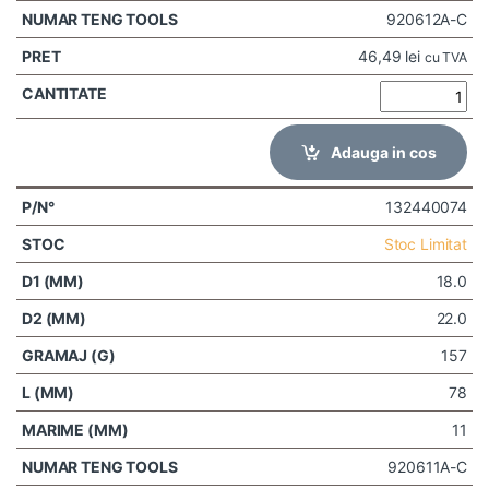
920612A-C
46,49
lei
cu TVA
Adauga in cos
132440074
Stoc Limitat
18.0
22.0
157
78
11
920611A-C