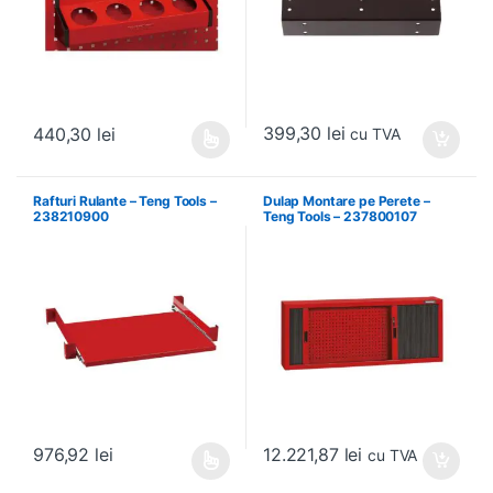
399,30
lei
440,30
lei
cu TVA
Acest produs are mai multe variații. Opțiunile pot fi alese în pagin
Rafturi Rulante – Teng Tools –
Dulap Montare pe Perete –
238210900
Teng Tools – 237800107
12.221,87
lei
976,92
lei
cu TVA
Acest produs are mai multe variații. Opțiunile pot fi alese în pagin