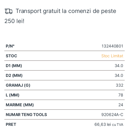
Transport gratuit la comenzi de peste
250 lei!
132440801
Stoc Limitat
34.0
34.0
332
78
24
920624A-C
66,63
lei
cu TVA