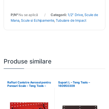
P/N°
Nu se aplică
Categorii:
1/2" Drive
,
Scule de
Mana
,
Scule si Echipamente
,
Tubulare de Impact
Produse similare
Rafturi Canistre Aerosol pentru
Suport L – Teng Tools –
Panouri Scule – Teng Tools –
160950309
174620302