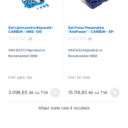
Set Lipire pentru Reparatii –
Set Presa Pneumatica
CARBON – MKS-100
“AiroPower” – CARBON – EP-
01AE
(0)
(0)
0
0
o
o
VAS 6321/1
Aprobat si
VAS 6324
Aprobat si
u
u
t
t
Recomandat OEM
Recomandat OEM
o
o
f
f
5
5
P/N°: MKS-100
P/N°: EP-01AE
3.098,65
lei
15.118,80
lei
cu TVA
cu TVA
Afișez toate cele 4 rezultate