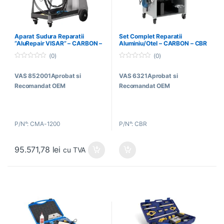
Aparat Sudura Reparatii
Set Complet Reparatii
“AluRepair VISAR” – CARBON –
Aluminiu/Otel – CARBON – CBR
CMA-1200
(0)
(0)
0
0
o
o
VAS 852001
Aprobat si
VAS 6321
Aprobat si
u
u
t
t
Recomandat OEM
Recomandat OEM
o
o
f
f
5
5
P/N°: CMA-1200
P/N°: CBR
95.571,78
lei
cu TVA