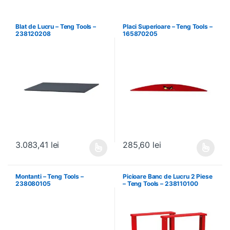
Blat de Lucru – Teng Tools –
Placi Superioare – Teng Tools –
238120208
165870205
3.083,41
lei
285,60
lei
Acest produs are mai multe variații. Opțiunile pot fi alese în pagin
Acest produs are mai multe variați
Montanti – Teng Tools –
Picioare Banc de Lucru 2 Piese
238080105
– Teng Tools – 238110100