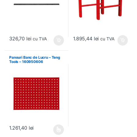
326,70
lei
1.895,44
lei
cu TVA
cu TVA
Panouri Banc de Lucru – Teng
Tools – 160950606
1.261,40
lei
Acest produs are mai multe variații. Opțiunile pot fi alese în pagin