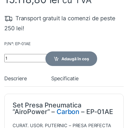
Transport gratuit la comenzi de peste
250 lei!
P/N°: EP-01AE
Quantity
Adaugă în coș
Descriere
Specificatie
Set Presa Pneumatica
“AiroPower” –
Carbon
– EP-01AE
CURAT. USOR. PUTERNIC – PRESA PERFECTA