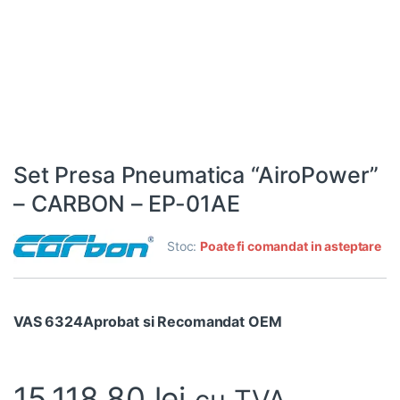
Set Presa Pneumatica “AiroPower”
– CARBON – EP-01AE
Stoc:
Poate fi comandat in asteptare
VAS 6324
Aprobat si Recomandat OEM
15.118,80
lei
cu TVA