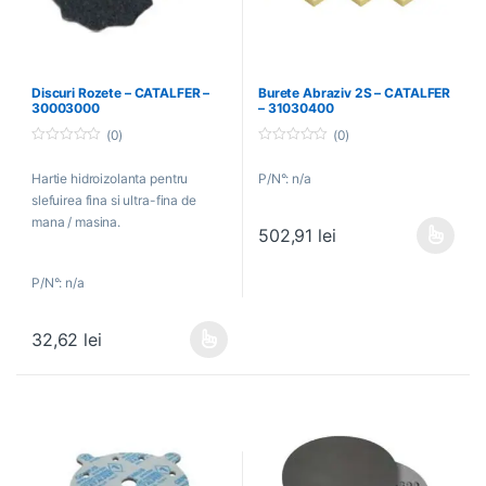
Discuri Rozete – CATALFER –
Burete Abraziv 2S – CATALFER
30003000
– 31030400
(0)
(0)
0
0
o
o
Hartie hidroizolanta pentru
P/N°: n/a
u
u
t
t
slefuirea fina si ultra-fina de
o
o
f
f
mana / masina.
502,91
lei
5
5
Acest produs are mai multe variați
P/N°: n/a
32,62
lei
Acest produs are mai multe variații. Opțiunile pot fi alese în pagin