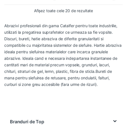
Afișez toate cele 20 de rezultate
Abrazivi profesionali din gama
Catalfer
pentru toate industriile,
utilizati la pregatirea suprafetelor ce urmeaza sa fie vopsite.
Discuri, bureti, hatie abraziva de diferite granularitati si
compatibile cu majoritatea sistemelor de slefuire.
Hartie abraziva
ideala pentru slefuirea materialelor care incarca granulele
abrazive. Ideala cand e necesara indepartarea instantanee de
cantitati mari de material precum vopsele, grunduri, lacuri,
chituri, straturi de gel, lemn, plastic, fibra de sticla.Bureti de
mana pentru slefuirea de retusare, pentru ondulatii, falturi,
curburi si zone greu accesibile (fara urme de rizuri).
Brands Carousel
Branduri de Top