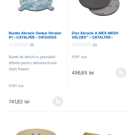
Burete Abraziv Genius Version
Disc Abraziv A.MEX-MESH
#1 – CATALFER – 04150005
VELCRO™ – CATALFER –
13864000
(0)
(0)
0
0
o
o
Bureti de slefuit cu granulatii
P/N°: n/a
u
u
t
t
diferite pentru slefuirea finala
o
o
f
f
Spot-Repair.
496,65
lei
5
5
Acest produs are mai multe variați
P/N°: n/a
741,82
lei
Acest produs are mai multe variații. Opțiunile pot fi alese în pagin