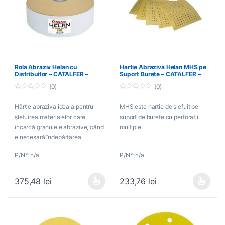
Rola Abraziv Helan cu
Hartie Abraziva Helan MHS pe
Distribuitor – CATALFER –
Suport Burete – CATALFER –
27555240
27650240
(0)
(0)
0
0
o
o
Hârtie abrazivă ideală pentru
MHS este hartie de slefuit pe
u
u
t
t
şlefuirea materialelor care
suport de burete cu perforatii
o
o
f
f
încarcă granulele abrazive, când
multiple.
5
5
e necesară îndepărtarea
instantanee de cantităţi mari de
P/N°: n/a
P/N°: n/a
material precum vopsele,
grunduri, lacuri, chituri, straturi de
gel, lemn, plastic, fibră de sticlă.
375,48
lei
233,76
lei
Acest produs are mai multe variații. Opțiunile pot fi alese în pagin
Acest produs are mai multe variați
Hârtia abrazivă Helan cu
dispunerea granulelor “deschis”
are granulaţie fabricată din oxid
de aluminiu și o durată de viață