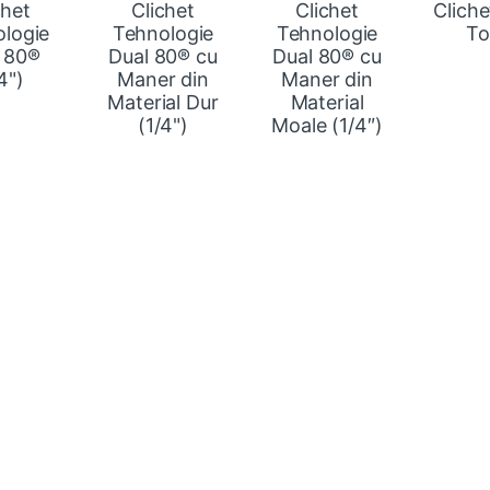
chet
Clichet
Clichet
Clich
logie
Tehnologie
Tehnologie
To
 80®
Dual 80® cu
Dual 80® cu
4")
Maner din
Maner din
Material Dur
Material
(1/4")
Moale (1/4″)