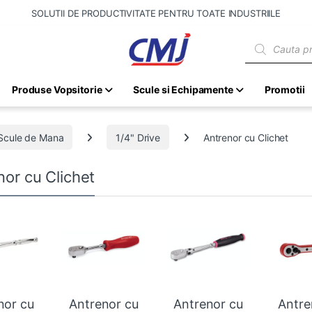
SOLUTII DE PRODUCTIVITATE PENTRU TOATE INDUSTRIILE
Products sear
Produse Vopsitorie
Scule si Echipamente
Promotii
Scule de Mana
1/4" Drive
Antrenor cu Clichet
nor cu Clichet
nor cu
Antrenor cu
Antrenor cu
Antre