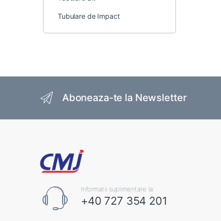
Tubulare de Impact
Brands Carousel
Aboneaza-te la Newsletter
Informatii suplimentare la:
+40 727 354 201