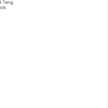
et Teng
ols