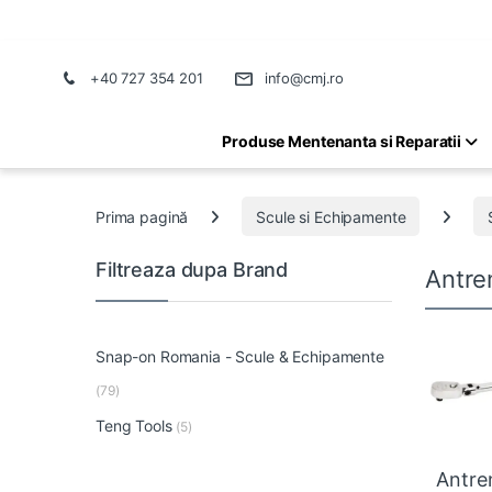
+40 727 354 201
info@cmj.ro
Produse Mentenanta si Reparatii
Prima pagină
Scule si Echipamente
Filtreaza dupa Brand
Antre
Snap-on Romania - Scule & Echipamente
(79)
Teng Tools
(5)
Antre