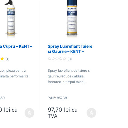
a Cupru – KENT –
Spray Lubrefiant Taiere
si Gaurire – KENT –
85238
(1)
(0)
0
o
 complexa pentru
Spray lubrefiant de taiere si
u
t
inalta performanta.
gaurire, reduce caldura,
o
f
frecarea in timpul taierii.
5
559
P/N°: 85238
80
lei
97,70
lei
cu
cu
TVA