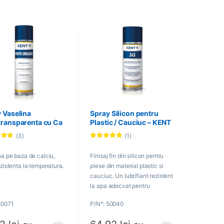
 Vaselina
Spray Silicon pentru
ransparenta cu Ca
Plastic / Cauciuc – KENT
T – 86727
– 50040
(3)
(1)
la
Evaluat la
 5
5.00
din 5
na pe baza de calciu,
Finisaj fin din silicon pentru
ezistenta la temperatura.
piese din material plastic si
cauciuc. Un lubrifiant rezistent
la apa adecvat pentru
lubrifierea tuturor pieselor
50071
P/N°: 50040
masinii, oferind protectie
impotriva ruginei si coroziunii.