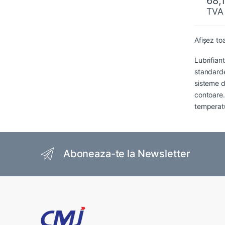
68,
TVA
Afișez to
Lubrifian
standard
sisteme de
contoare.
temperatu
Brands Carousel
Aboneaza-te la Newsletter