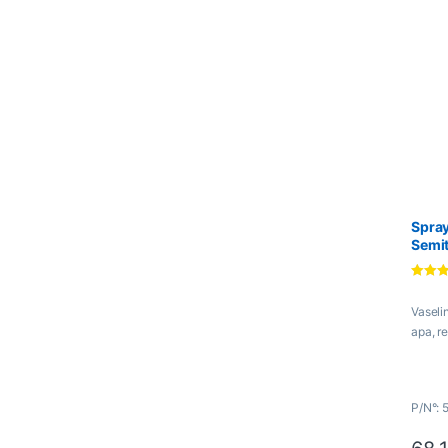
Spray
Semit
– KEN
Evaluat 
4.67
din
Vaseli
apa, r
P/N°: 