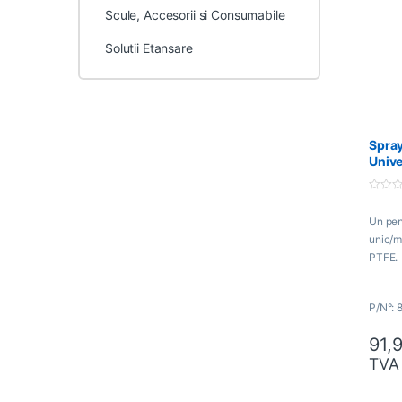
Scule, Accesorii si Consumabile
Solutii Etansare
Spray
Unive
8711
0
o
Un pene
u
t
unic/m
o
f
PTFE
5
P/N°: 
91,
TVA