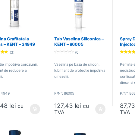
ina Grafitata la
Tub Vaselina Siliconica –
Spray 
s – KENT – 34949
KENT – 86005
Injecto
86313
(3)
(0)
la
0
Evaluat la
 5
o
5.00
din 5
ie impotriva coroziunii,
Vaselina pe baza de silicon,
Permite 
u
t
ant de reducere a
lubrifiant de protectie impotriva
nedistruc
o
f
ii.
umezelii.
confiscat
5
diesel si 
depozite
 34949
P/N°: 86005
P/N°: 86
reziduuril
,48
lei
127,43
lei
87,7
cu
cu
TVA
TVA