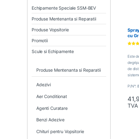
Echipamente Speciale SSM-BEV
Produse Mentenanta si Reparatii
Produse Vopsitorie
Spray
cu Gr
Promotii
Evaluat 
Scule si Echipamente
4.75
din
Este d
degripa
de dis
Produse Mentenanta si Reparatii
sistem
altor 
Adezivi
P/N°: 
exist
Aer Conditionat
41,
TVA
Agenti Curatare
Benzi Adezive
Chituri pentru Vopsitorie