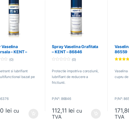
 Vaselina
Spray Vaselina Grafitata
Vaselin
rsala – KENT –
– KENT – 86846
86559
0
(0)
(0)
0
Evaluat la
o
5.00
din 5
trant si lubrifiant
Protectie impotriva coroziunii,
Vaselina
u
t
ultifunctional bazat pe
lubrifiant de reducere a
cupru de 
o
f
.
frictiunii.
5
86376
P/N°: 86846
P/N°: 86
90
lei
112,11
lei
171,
cu
cu
TVA
TVA