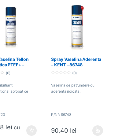
aselina Teflon
Spray Vaselina Aderenta
tica PTEF+ –
– KENT – 86748
 86720
(0)
(0)
0
o
brifiant
Vaselina de patrundere cu
u
t
tional aprobat de
aderenta ridicata.
o
f
5
720
P/N°: 86748
28
lei
cu
90,40
lei
Acest produs are mai multe variații. Opțiunil