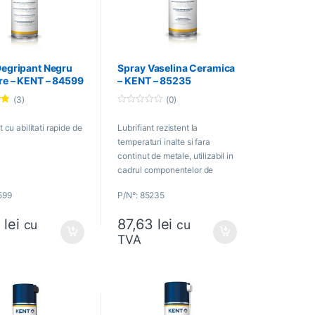
Degripant Negru
Spray Vaselina Ceramica
re – KENT – 84599
– KENT – 85235
(3)
(0)
0
o
 cu abilitati rapide de
Lubrifiant rezistent la
u
t
temperaturi inalte si fara
o
f
continut de metale, utilizabil in
5
cadrul componentelor de
franare si a altor zone
599
P/N°: 85235
specializate.
1
lei
87,63
lei
cu
cu
TVA