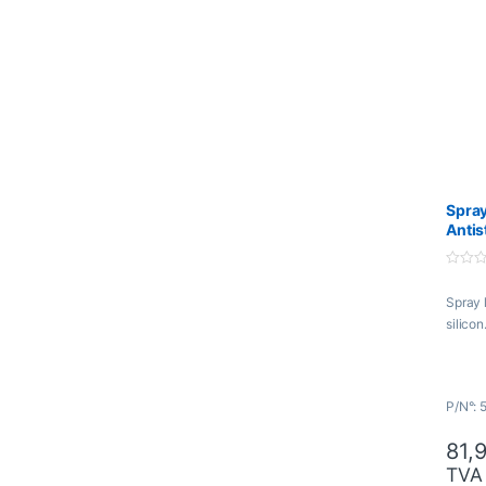
Spray
Antis
5018
0
o
Spray l
u
t
silicon
o
f
5
P/N°: 
81,
TVA