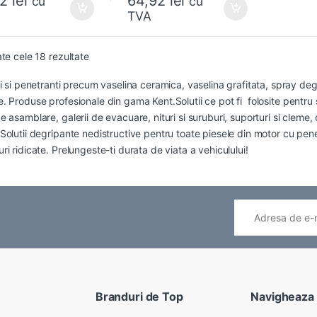
12
lei
64,92
lei
cu
cu
TVA
ate cele 18 rezultate
ti si penetranti precum vaselina ceramica, vaselina grafitata, spray deg
e. Produse profesionale din gama
Kent
.Solutii ce pot fi folosite pentru
 asamblare, galerii de evacuare, nituri si suruburi, suporturi si cleme, c
Solutii degripante nedistructive pentru toate piesele din motor cu pen
ri ridicate. Prelungeste-ti durata de viata a vehiculului!
Branduri de Top
Navigheaza