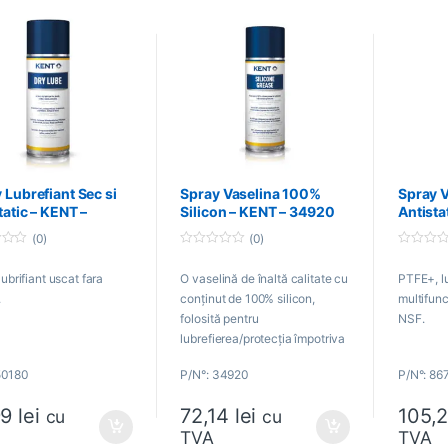
 Lubrefiant Sec si
Spray Vaselina 100%
Spray V
tatic – KENT –
Silicon – KENT – 34920
Antista
0
KENT –
(0)
(0)
0
0
o
o
ubrifiant uscat fara
O vaselină de înaltă calitate cu
PTFE+, lu
u
u
t
t
.
conținut de 100% silicon,
multifunc
o
o
f
f
folosită pentru
NSF.
5
5
lubrefierea/protecția împotriva
umezelii.
50180
P/N°: 34920
P/N°: 86
99
lei
72,14
lei
105,
cu
cu
TVA
TVA