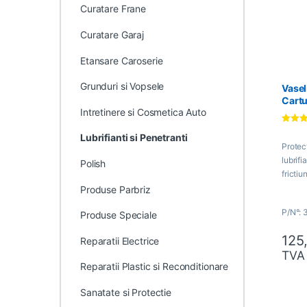
Curatare Frane
Curatare Garaj
Etansare Caroserie
Grunduri si Vopsele
Vasel
Cartu
Intretinere si Cosmetica Auto
Evaluat 
Lubrifianti si Penetranti
4.67
din
Protect
lubrifi
Polish
frictiun
Produse Parbriz
P/N°:
Produse Speciale
125
Reparatii Electrice
TVA
Reparatii Plastic si Reconditionare
Sanatate si Protectie