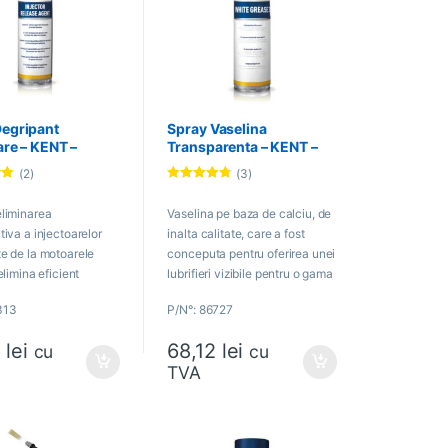
Degripant
Spray Vaselina
are – KENT –
Transparenta – KENT –
86727
(2)
(3)
Evaluat la
4.67
din 5
eliminarea
Vaselina pe baza de calciu, de
tiva a injectoarelor
inalta calitate, care a fost
e de la motoarele
conceputa pentru oferirea unei
elimina eficient
lubrifieri vizibile pentru o gama
le de carbon,
larga de aplicatii.
313
P/N°: 86727
e de ulei, etc.
3
lei
68,12
lei
cu
cu
TVA