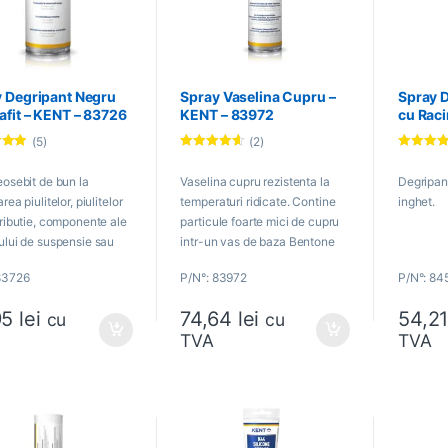
 Degripant Negru
Spray Vaselina Cupru –
Spray 
afit – KENT – 83726
KENT – 83972
cu Raci
(5)
(2)
la
Evaluat la
Evaluat la
 5
4.50
din 5
4.67
din 5
eosebit de bun la
Vaselina cupru rezistenta la
Degripant
rea piulitelor, piulitelor
temperaturi ridicate. Contine
inghet.
tributie, componente ale
particule foarte mici de cupru
ului de suspensie sau
intr-un vas de baza Bentone
componente in care
care nu se topeste impreuna
83726
P/N°: 83972
P/N°: 84
a umiditate.
cu inhibitori anticorozanti si
antioxidanti foarte puternici.
95
lei
74,64
lei
54,2
cu
cu
TVA
TVA