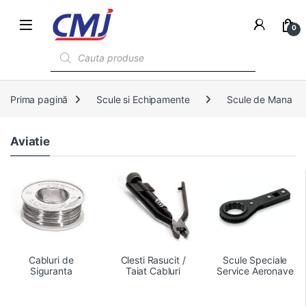
0
Products search
Prima pagină
Scule si Echipamente
Scule de Mana
Aviatie
Cabluri de
Clesti Rasucit /
Scule Speciale
Siguranta
Taiat Cabluri
Service Aeronave