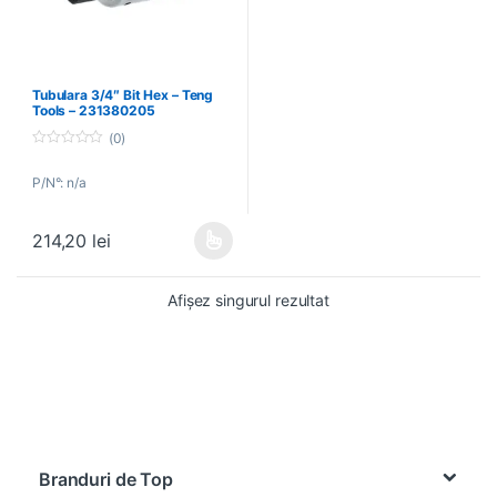
Tubulara 3/4″ Bit Hex – Teng
Tools – 231380205
(0)
0
o
P/N°: n/a
u
t
o
f
214,20
lei
5
Acest produs are mai multe variații. Opțiunile pot fi alese în pagin
Afișez singurul rezultat
Brands Carousel
Branduri de Top