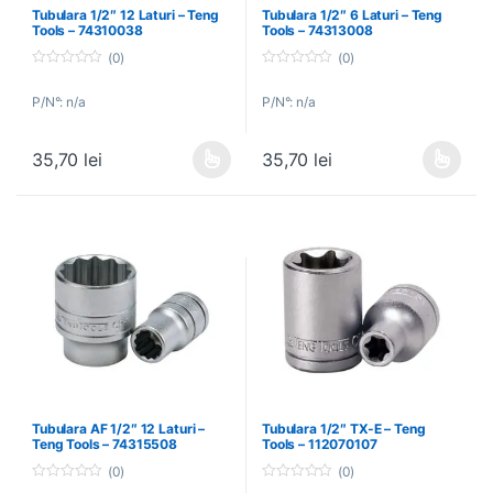
Tubulara 1/2″ 12 Laturi – Teng
Tubulara 1/2″ 6 Laturi – Teng
Tools – 74310038
Tools – 74313008
(0)
(0)
0
0
o
o
P/N°: n/a
P/N°: n/a
u
u
t
t
o
o
f
f
35,70
lei
35,70
lei
5
5
Acest produs are mai multe variații. Opțiunile pot fi alese în pagin
Acest produs are mai multe variați
Tubulara AF 1/2″ 12 Laturi –
Tubulara 1/2″ TX-E – Teng
Teng Tools – 74315508
Tools – 112070107
(0)
(0)
0
0