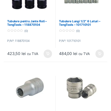
Tubulare pentru Jante Roti –
Tubulare Lungi 1/2″ 6 Laturi –
TengTools – 118870104
TengTools – 101710101
(0)
(0)
0
0
o
o
P/N°: 118870104
P/N°: 101710101
u
u
t
t
o
o
f
f
423,50
lei
484,00
lei
5
5
cu TVA
cu TVA