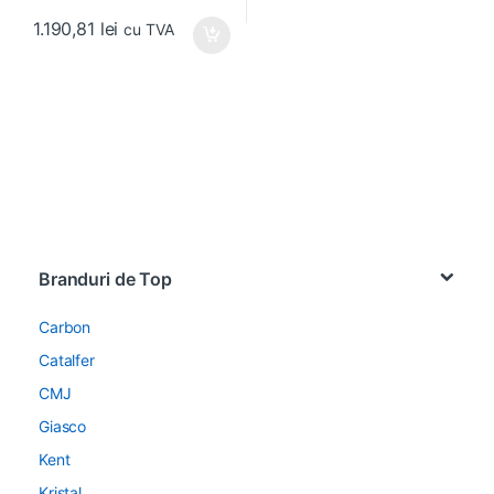
1.190,81
lei
cu TVA
Brands Carousel
Branduri de Top
Carbon
Catalfer
CMJ
Giasco
Kent
Kristal