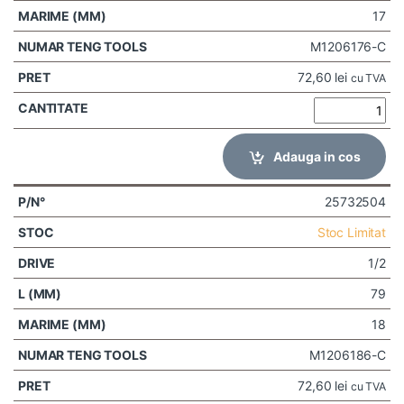
17
M1206176-C
72,60
lei
cu TVA
Adauga in cos
25732504
Stoc Limitat
1/2
79
18
M1206186-C
72,60
lei
cu TVA