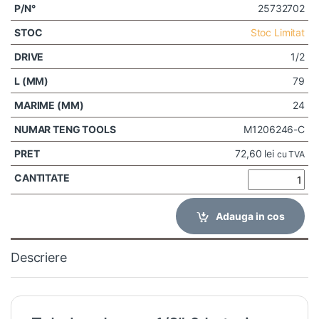
25732702
Stoc Limitat
1/2
79
24
M1206246-C
72,60
lei
cu TVA
Adauga in cos
Descriere