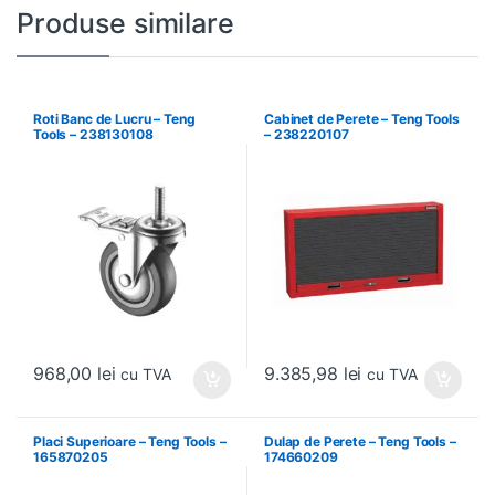
Produse similare
Roti Banc de Lucru – Teng
Cabinet de Perete – Teng Tools
Tools – 238130108
– 238220107
968,00
lei
9.385,98
lei
cu TVA
cu TVA
Placi Superioare – Teng Tools –
Dulap de Perete – Teng Tools –
165870205
174660209