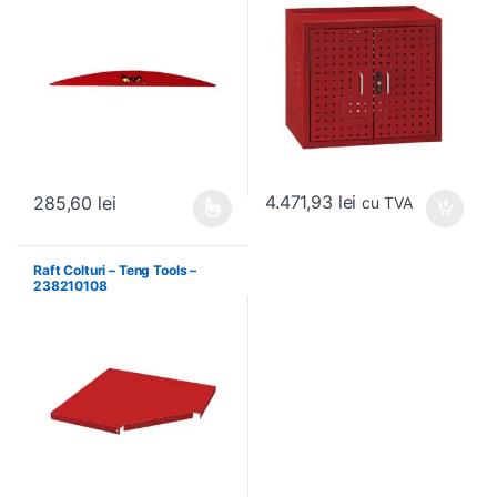
4.471,93
lei
285,60
lei
cu TVA
Acest produs are mai multe variații. Opțiunile pot fi alese în pagin
Raft Colturi – Teng Tools –
238210108