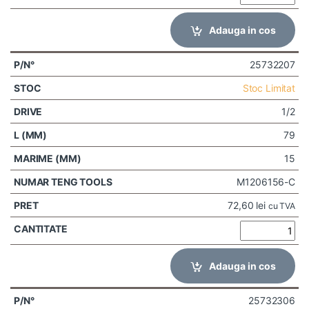
Adauga in cos
25732207
Stoc Limitat
1/2
79
15
M1206156-C
72,60
lei
cu TVA
Adauga in cos
25732306