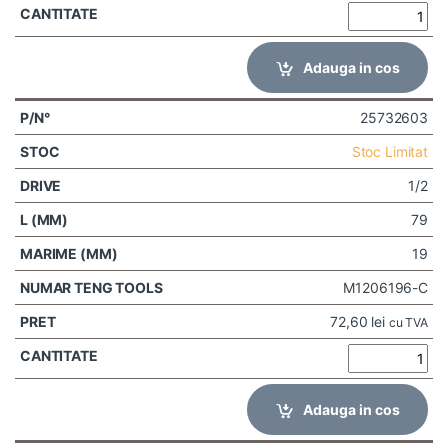
Adauga in cos
25732603
Stoc Limitat
1/2
79
19
M1206196-C
72,60
lei
cu TVA
Adauga in cos