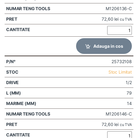
M1206136-C
72,60
lei
cu TVA
Adauga in cos
25732108
Stoc Limitat
1/2
79
14
M1206146-C
72,60
lei
cu TVA