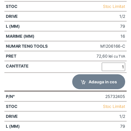
Stoc Limitat
1/2
79
16
M1206166-C
72,60
lei
cu TVA
Adauga in cos
25732405
Stoc Limitat
1/2
79