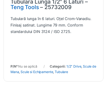
Tubulara Lunga 1/2″ 6 Laturi –
Teng Tools
– 25732009
Tubulară lunga în 6 laturi. Oțel Crom-Vanadiu.
Finisaj satinat. Lungime 79 mm. Conform
standardului DIN 3124 / ISO 2725.
P/N°
Nu se aplică
Categorii:
1/2" Drive
,
Scule de
Mana
,
Scule si Echipamente
,
Tubulare