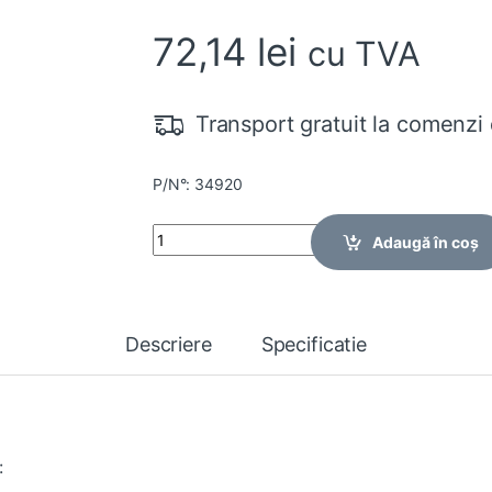
72,14
lei
cu TVA
Transport gratuit la comenzi 
P/N°: 34920
Quantity
Adaugă în coș
Descriere
Specificatie
: