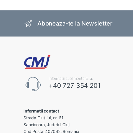
Brands Carousel
Aboneaza-te la Newsletter
Informatii suplimentare la:
+40 727 354 201
Informatii contact
Strada Clujului, nr. 61
Sannicoara, Judetul Cluj
Cod Postal 407042, Romania