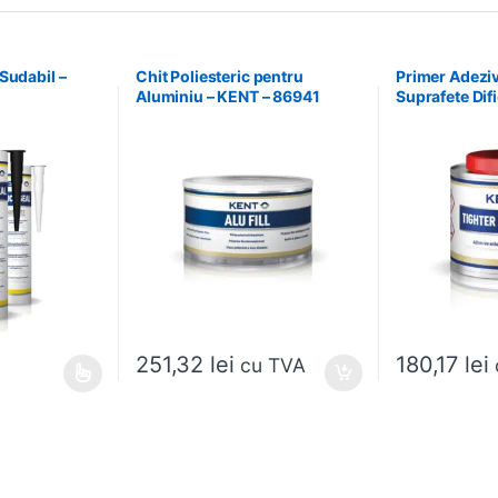
Sudabil –
Chit Poliesteric pentru
Primer Adezi
Aluminiu – KENT – 86941
Suprafete Difi
34586
251,32
lei
180,17
lei
cu TVA
ai multe variații. Opțiunile pot fi alese în pagina produsului.