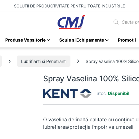
SOLUTII DE PRODUCTIVITATE PENTRU TOATE INDUSTRIILE
Products sear
Produse Vopsitorie
Scule si Echipamente
Promotii
Lubrifianti si Penetranti
Spray Vaselina 100% Silic
Spray Vaselina 100% Sili
Stoc:
Disponibil
O vaselină de înaltă calitate cu conținut d
lubrefierea/protecția împotriva umezelii.