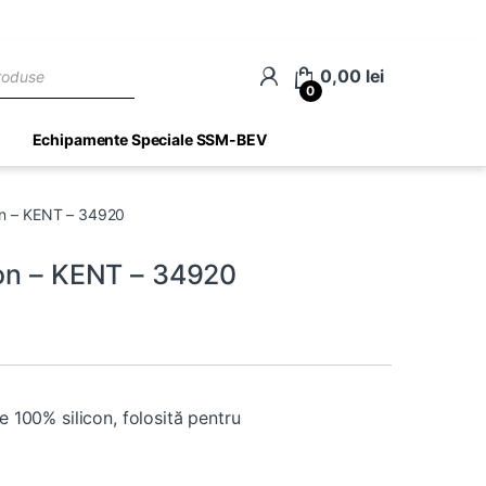
ch
0,00
lei
0
Echipamente Speciale SSM-BEV
on – KENT – 34920
con – KENT – 34920
e 100% silicon, folosită pentru