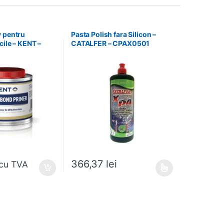
v pentru
Pasta Polish fara Silicon –
cile – KENT –
CATALFER – CPAX0501
366,37
lei
cu TVA
Acest produs are mai multe variații. Opțiunile pot