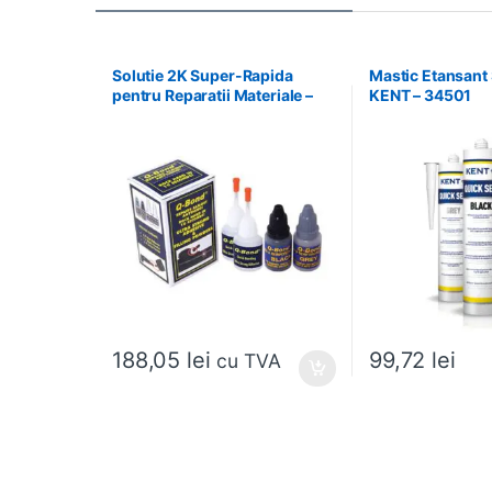
Solutie 2K Super-Rapida
Mastic Etansant 
pentru Reparatii Materiale –
KENT – 34501
WETOR – WQB2
188,05
lei
99,72
lei
cu TVA
Acest produs are m