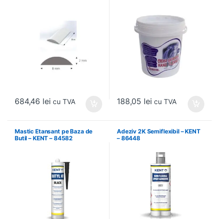
PLM01.2.42
684,46
lei
188,05
lei
cu TVA
cu TVA
Mastic Etansant pe Baza de
Adeziv 2K Semiflexibil – KENT
Butil – KENT – 84582
– 86448