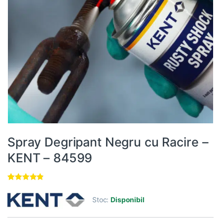
Spray Degripant Negru cu Racire –
KENT – 84599
Evaluat la
3
4.67
din 5
Stoc:
Disponibil
pe baza a
evaluări de
la clienți