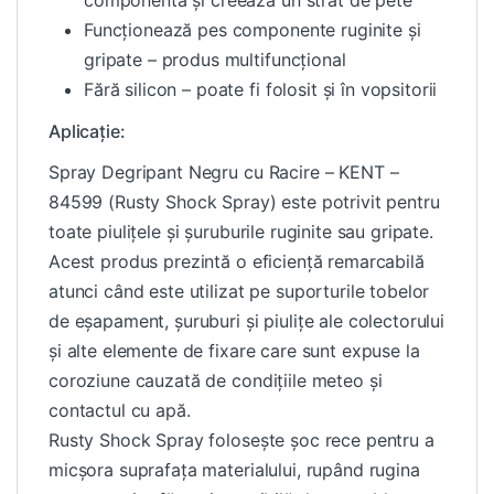
componentă și creează un strat de pete
Funcționează pes componente ruginite și
gripate – produs multifuncțional
Fără silicon – poate fi folosit și în vopsitorii
Aplicație:
Spray Degripant Negru cu Racire – KENT –
84599 (Rusty Shock Spray) este potrivit pentru
toate piulițele și șuruburile ruginite sau gripate.
Acest produs prezintă o eficiență remarcabilă
atunci când este utilizat pe suporturile tobelor
de eșapament, șuruburi și piulițe ale colectorului
și alte elemente de fixare care sunt expuse la
coroziune cauzată de condițiile meteo și
contactul cu apă.
Rusty Shock Spray folosește șoc rece pentru a
micșora suprafața materialului, rupând rugina