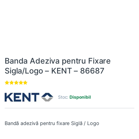
Banda Adeziva pentru Fixare
Sigla/Logo – KENT – 86687
Evaluat la
5.00
din 5 pe
Stoc:
Disponibil
baza unei
singure
evaluări
Bandă adezivă pentru fixare Siglă / Logo