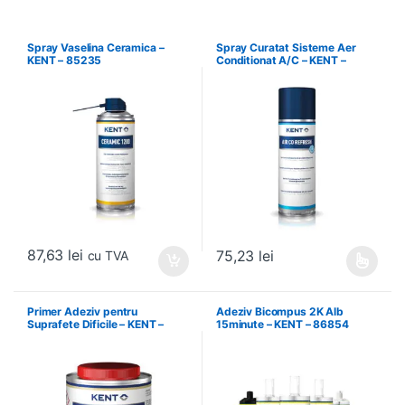
Spray Vaselina Ceramica –
Spray Curatat Sisteme Aer
KENT – 85235
Conditionat A/C – KENT –
86089
87,63
lei
75,23
lei
cu TVA
Acest produs are mai multe variați
Primer Adeziv pentru
Adeziv Bicompus 2K Alb
Suprafete Dificile – KENT –
15minute – KENT – 86854
34586