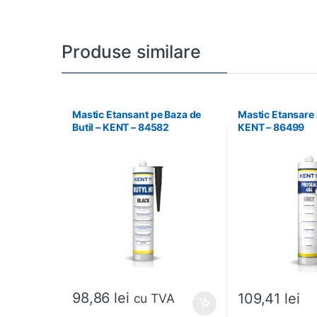
Produse similare
Mastic Etansant pe Baza de
Mastic Etansare 
Butil – KENT – 84582
KENT – 86499
98,86
lei
109,41
lei
cu TVA
Acest produs are m