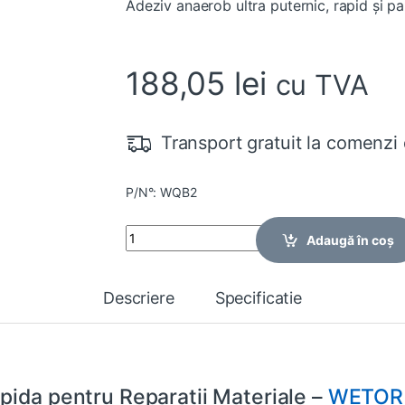
Adeziv anaerob ultra puternic, rapid și pa
188,05
lei
cu TVA
Transport gratuit la comenzi 
P/N°: WQB2
Quantity
Adaugă în coș
Descriere
Specificatie
pida pentru Reparatii Materiale –
WETOR