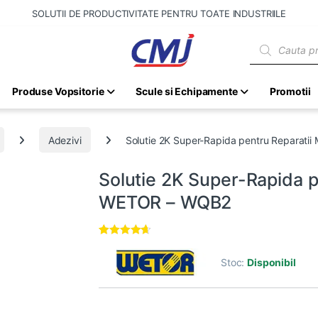
SOLUTII DE PRODUCTIVITATE PENTRU TOATE INDUSTRIILE
Products sear
Produse Vopsitorie
Scule si Echipamente
Promotii
Adezivi
Solutie 2K Super-Rapida pentru Reparati
Solutie 2K Super-Rapida p
WETOR – WQB2
Evaluat la
4
4.50
din 5
Stoc:
Disponibil
pe baza a
evaluări de
la clienți