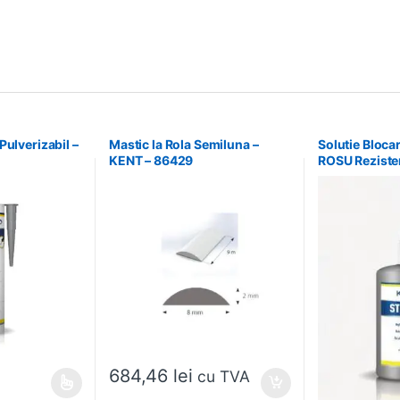
Pulverizabil –
Mastic la Rola Semiluna –
Solutie Bloca
KENT – 86429
ROSU Rezisten
– 86540
684,46
lei
cu TVA
ai multe variații. Opțiunile pot fi alese în pagina produsului.