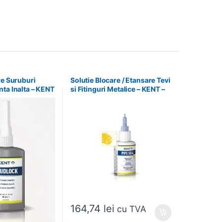
re Suruburi
Solutie Blocare / Etansare Tevi
ta Inalta – KENT
si Fitinguri Metalice – KENT –
86543
164,74
lei
cu TVA