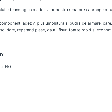
tie tehnologica a adezivilor pentru repararea aproape a tutu
.
icomponent, adeziv, plus umplutura si pudra de armare, care,
solidare, reparand piese, gauri, fisuri foarte rapid si econom
n:
ția PE)