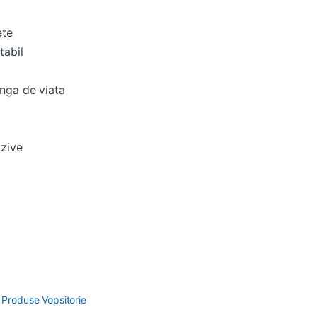
ete
tabil
unga de viata
azive
,
Produse Vopsitorie