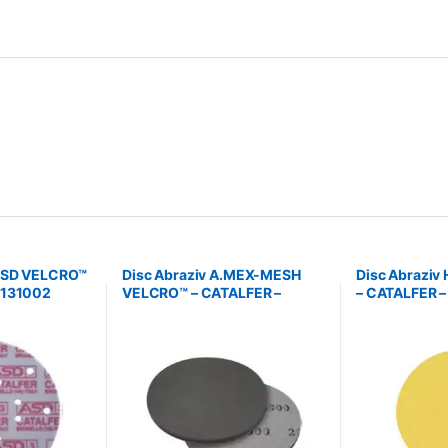
 ASD VELCRO™
Disc Abraziv A.MEX-MESH
Disc Abraziv
4131002
VELCRO™ – CATALFER –
– CATALFER 
13864000