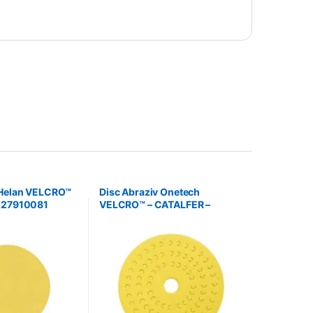
 Helan VELCRO™
Disc Abraziv Onetech
– 27910081
VELCRO™ – CATALFER –
95110080