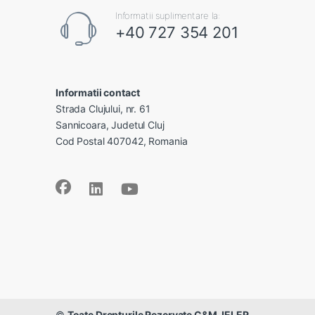
Informatii suplimentare la:
+40 727 354 201
Informatii contact
Strada Clujului, nr. 61
Sannicoara, Judetul Cluj
Cod Postal 407042, Romania
©
Toate Drepturile Rezervate C&M JELER