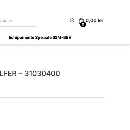
ch
0,00
lei
0
Echipamente Speciale SSM-BEV
ALFER – 31030400