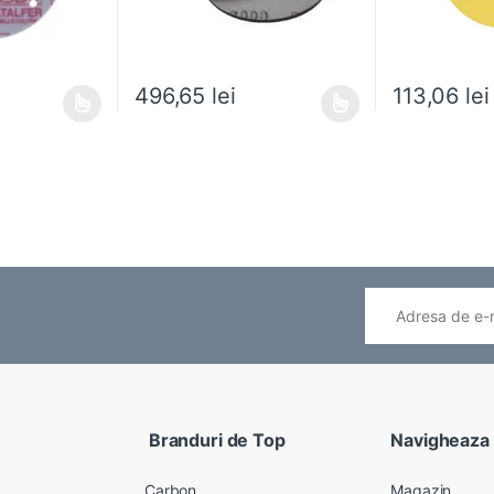
496,65
lei
113,06
lei
ai multe variații. Opțiunile pot fi alese în pagina produsului.
Acest produs are mai multe variații. Opțiunile pot fi
Acest produs ar
Branduri de Top
Navigheaza
Carbon
Magazin