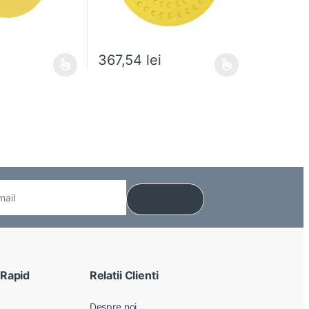
367,54
lei
 alese în pagina produsului.
e mai multe variații. Opțiunile pot fi alese în pagina produsului.
Acest produs are mai multe variații. Opțiunile pot
 Rapid
Relatii Clienti
Despre noi