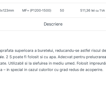
8x123mm
MF+ (P1200-1500)
50
511,36
lei
cu TVA
Descriere
uprafata superioara a buretelui, reducandu-se astfel riscul de
le. 2 S poate fi folosit si cu apa. Adecvat pentru prelucrarea
ate. Utilizabil si la slefuirea in mediu umed. Folosit impreun
ta – in special in cazul culorilor cu grad redus de acoperire.