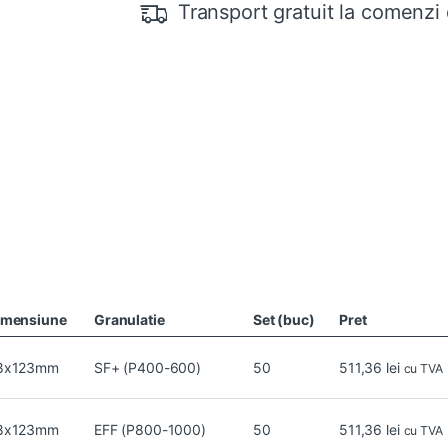
Transport gratuit la comenzi 
imensiune
Granulatie
Set (buc)
Pret
8x123mm
SF+ (P400-600)
50
511,36
lei
cu TVA
8x123mm
EFF (P800-1000)
50
511,36
lei
cu TVA