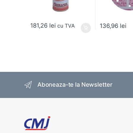
181,26
lei
136,96
lei
cu TVA
Acest produs are m
Brands Carousel
Aboneaza-te la Newsletter