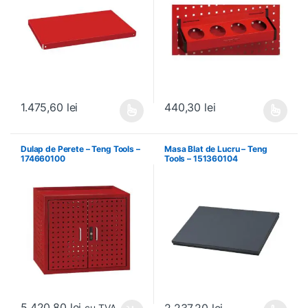
1.475,60
lei
440,30
lei
Acest produs are mai multe variații. Opțiunile pot fi alese în pagin
Acest produs are mai multe variați
Dulap de Perete – Teng Tools –
Masa Blat de Lucru – Teng
174660100
Tools – 151360104
5.420,80
lei
2.237,20
lei
cu TVA