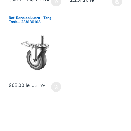
Acest produs are mai multe variați
Roti Banc de Lucru – Teng
Tools – 238130108
968,00
lei
cu TVA