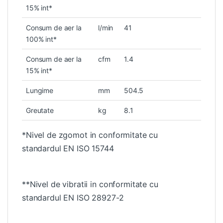
15% int*
Consum de aer la
l/min
41
100% int*
Consum de aer la
cfm
1.4
15% int*
Lungime
mm
504.5
Greutate
kg
8.1
*Nivel de zgomot in conformitate cu
standardul EN ISO 15744
**Nivel de vibratii in conformitate cu
standardul EN ISO 28927-2