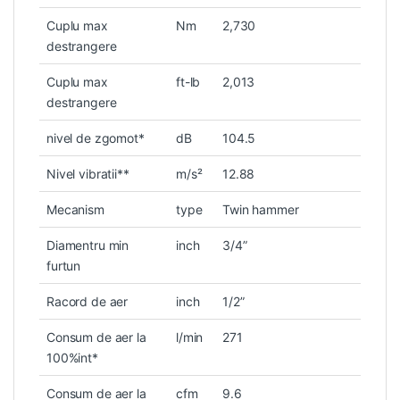
Cuplu max
Nm
2,730
destrangere
Cuplu max
ft-lb
2,013
destrangere
nivel de zgomot*
dB
104.5
Nivel vibratii**
m/s²
12.88
Mecanism
type
Twin hammer
Diamentru min
inch
3/4”
furtun
Racord de aer
inch
1/2”
Consum de aer la
l/min
271
100%int*
Consum de aer la
cfm
9.6