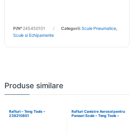
P/N°
245450101
Categorii:
Scule Pneumatice
,
Scule si Echipamente
Produse similare
Rafturi – Teng Tools –
Rafturi Canistre Aerosol pentru
238210801
Panouri Scule – Teng Tools –
174620302