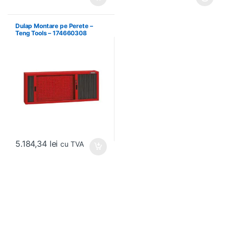
Acest produs are mai multe variați
Dulap Montare pe Perete –
Teng Tools – 174660308
5.184,34
lei
cu TVA