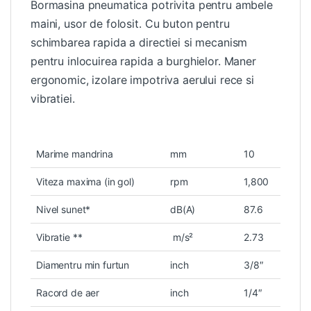
Bormasina pneumatica potrivita pentru ambele
maini, usor de folosit. Cu buton pentru
schimbarea rapida a directiei si mecanism
pentru inlocuirea rapida a burghielor. Maner
ergonomic, izolare impotriva aerului rece si
vibratiei.
Marime mandrina
mm
10
Viteza maxima (in gol)
rpm
1,800
Nivel sunet*
dB(A)
87.6
Vibratie **
m/s²
2.73
Diamentru min furtun
inch
3/8″
Racord de aer
inch
1/4″