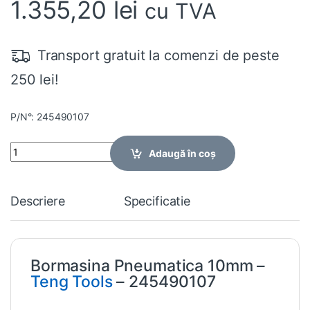
1.355,20
lei
cu TVA
Transport gratuit la comenzi de peste
250 lei!
P/N°: 245490107
Quantity
Adaugă în coș
Descriere
Specificatie
Bormasina Pneumatica 10mm –
Teng Tools
– 245490107