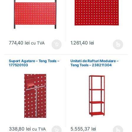
774,40
lei
1.261,40
lei
cu TVA
Acest produs are mai multe variați
Suport Agatare – Teng Tools –
Unitati de Rafturi Modulare –
177520103
Teng Tools – 238211304
338,80
lei
5.555,37
lei
cu TVA