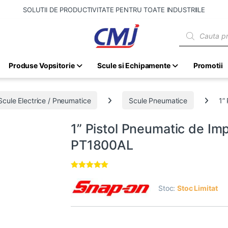
SOLUTII DE PRODUCTIVITATE PENTRU TOATE INDUSTRIILE
Products sear
Produse Vopsitorie
Scule si Echipamente
Promotii
Scule Electrice / Pneumatice
Scule Pneumatice
1”
1” Pistol Pneumatic de I
PT1800AL
Evaluat la
5.00
din 5 pe
Stoc:
Stoc Limitat
baza unei
singure
evaluări