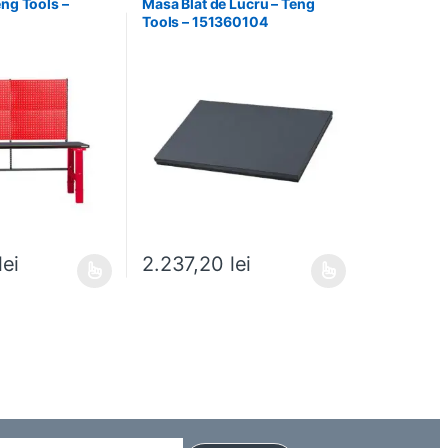
eng Tools –
Masa Blat de Lucru – Teng
Tools – 151360104
lei
2.237,20
lei
 alese în pagina produsului.
e mai multe variații. Opțiunile pot fi alese în pagina produsului.
Acest produs are mai multe variații. Opțiunile pot