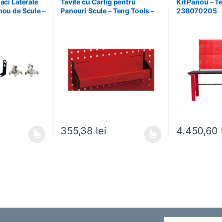
aci Laterale
Tavite cu Carlig pentru
Kit Panou – T
nou de Scule –
Panouri Scule – Teng Tools –
238070205
9940708
174630301
355,38
lei
4.450,60
ese în pagina produsului.
ai multe variații. Opțiunile pot fi alese în pagina produsului.
Acest produs are mai multe variații. Opțiunile pot fi
Acest produs ar