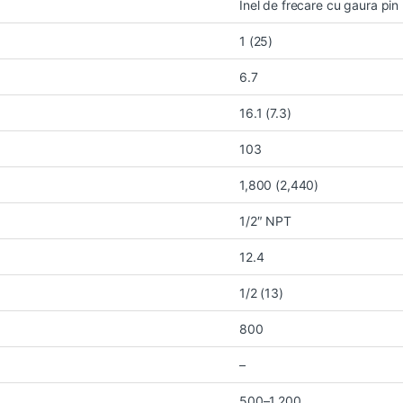
Inel de frecare cu gaura pin
1 (25)
6.7
16.1 (7.3)
103
1,800 (2,440)
1/2″ NPT
12.4
1/2 (13)
800
–
500–1,200