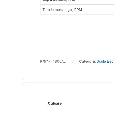
Turatie mers in gol, RPM
P/N°
PT1800AL
Categorii:
Scule Elec
Culoare