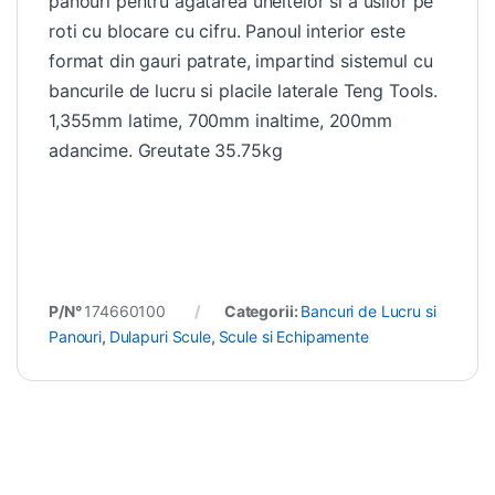
panouri pentru agatarea uneltelor si a usilor pe
roti cu blocare cu cifru. Panoul interior este
format din gauri patrate, impartind sistemul cu
bancurile de lucru si placile laterale Teng Tools.
1,355mm latime, 700mm inaltime, 200mm
adancime. Greutate 35.75kg
P/N°
174660100
Categorii:
Bancuri de Lucru si
Panouri
,
Dulapuri Scule
,
Scule si Echipamente