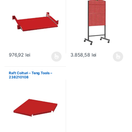
976,92
lei
3.858,58
lei
Acest produs are mai multe variații. Opțiunile pot fi alese în pagin
Acest produs are mai multe variați
Raft Colturi – Teng Tools –
238210108