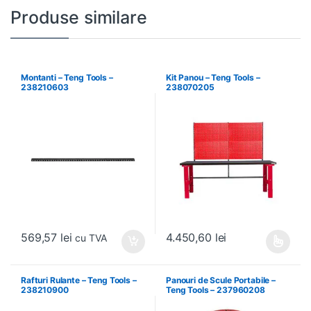
Produse similare
Montanti – Teng Tools –
Kit Panou – Teng Tools –
238210603
238070205
569,57
lei
4.450,60
lei
cu TVA
Acest produs are mai multe variați
Rafturi Rulante – Teng Tools –
Panouri de Scule Portabile –
238210900
Teng Tools – 237960208