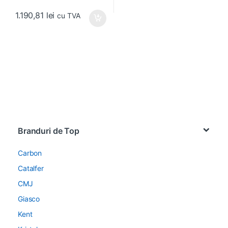
1.190,81
lei
cu TVA
Brands Carousel
Branduri de Top
Carbon
Catalfer
CMJ
Giasco
Kent