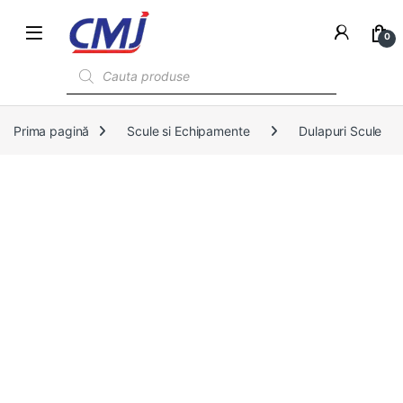
0
Products search
Prima pagină
Scule si Echipamente
Dulapuri Scule