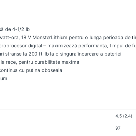
să de 4-1/2 lb
watt-ora, 18 V MonsterLithium pentru o lunga perioada de t
croprocesor digital – maximizează performanța, timpul de fun
stranse la 200 ft-lb la o singura încarcare a bateriei
a la rece, pentru durabilitate maxima
continua cu putina oboseala
hium
4.5 (2.4)
97