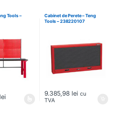
eng Tools –
Cabinet de Perete – Teng
Tools – 238220107
9.385,98
lei
cu
lei
TVA
 alese în pagina produsului.
e mai multe variații. Opțiunile pot fi alese în pagina produsului.