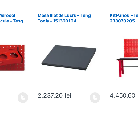
 Aerosol
Masa Blat de Lucru – Teng
Kit Panou – T
cule – Teng
Tools – 151360104
238070205
302
2.237,20
lei
4.450,60
ese în pagina produsului.
ai multe variații. Opțiunile pot fi alese în pagina produsului.
Acest produs are mai multe variații. Opțiunile pot fi
Acest produs ar