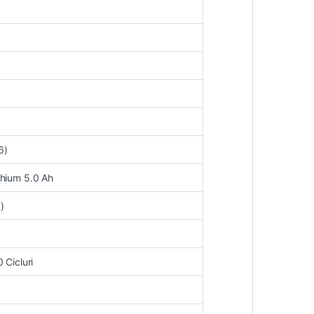
6)
thium 5.0 Ah
)
 Cicluri