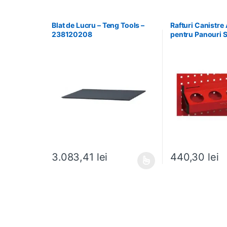
Blat de Lucru – Teng Tools –
Rafturi Canistre
238120208
pentru Panouri S
Tools – 174620
3.083,41
lei
440,30
lei
Acest produs are mai multe variații. Opțiunile pot fi al
Acest produs are m