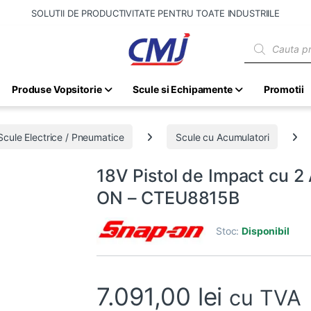
SOLUTII DE PRODUCTIVITATE PENTRU TOATE INDUSTRIILE
Products sear
Produse Vopsitorie
Scule si Echipamente
Promotii
Scule Electrice / Pneumatice
Scule cu Acumulatori
18V Pistol de Impact cu 2
ON – CTEU8815B
Stoc:
Disponibil
7.091,00
lei
cu TVA