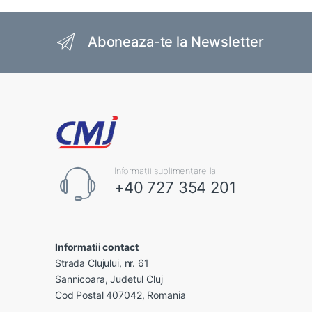
Brands Carousel
Aboneaza-te la Newsletter
Informatii suplimentare la:
+40 727 354 201
Informatii contact
Strada Clujului, nr. 61
Sannicoara, Judetul Cluj
Cod Postal 407042, Romania