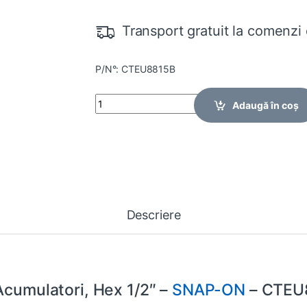
Transport gratuit la comenzi 
P/N°: CTEU8815B
Quantity
Adaugă în coș
Descriere
Acumulatori, Hex 1/2″ –
SNAP-ON
– CTEU