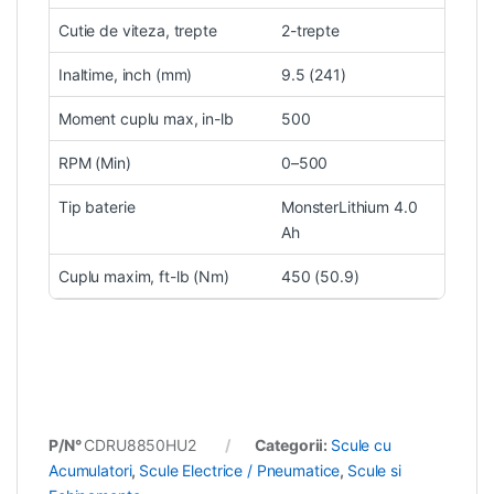
Cutie de viteza, trepte
2-trepte
Inaltime, inch (mm)
9.5 (241)
Moment cuplu max, in-lb
500
RPM (Min)
0–500
Tip baterie
MonsterLithium 4.0
Ah
Cuplu maxim, ft-lb (Nm)
450 (50.9)
P/N°
CDRU8850HU2
Categorii:
Scule cu
Acumulatori
,
Scule Electrice / Pneumatice
,
Scule si