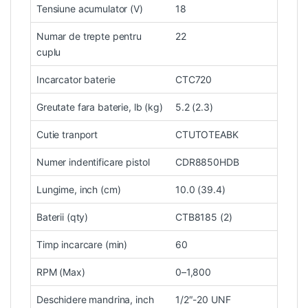
Tensiune acumulator (V)
18
Numar de trepte pentru
22
cuplu
Incarcator baterie
CTC720
Greutate fara baterie, lb (kg)
5.2 (2.3)
Cutie tranport
CTUTOTEABK
Numer indentificare pistol
CDR8850HDB
Lungime, inch (cm)
10.0 (39.4)
Baterii (qty)
CTB8185 (2)
Timp incarcare (min)
60
RPM (Max)
0–1,800
Deschidere mandrina, inch
1/2″-20 UNF