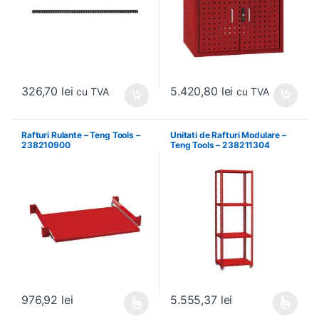
326,70
lei
5.420,80
lei
cu TVA
cu TVA
Rafturi Rulante – Teng Tools –
Unitati de Rafturi Modulare –
238210900
Teng Tools – 238211304
976,92
lei
5.555,37
lei
Acest produs are mai multe variații. Opțiunile pot fi alese în pagin
Acest produs are mai multe variați