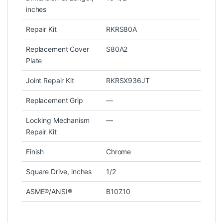
inches
Repair Kit
RKRS80A
Replacement Cover
S80A2
Plate
Joint Repair Kit
RKRSX936JT
Replacement Grip
—
Locking Mechanism
—
Repair Kit
Finish
Chrome
Square Drive, inches
1/2
ASME®/ANSI®
B107.10