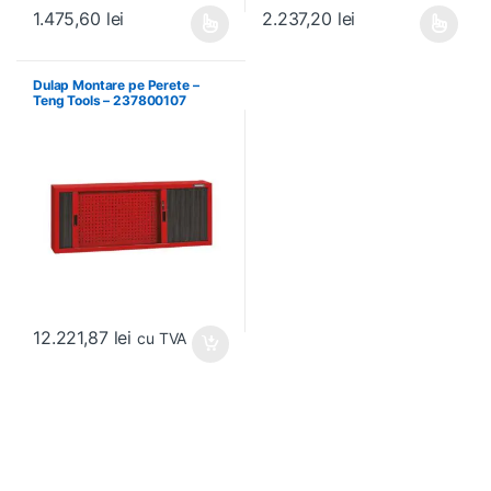
1.475,60
lei
2.237,20
lei
Acest produs are mai multe variații. Opțiunile pot fi alese în pagin
Acest produs are mai multe variați
Dulap Montare pe Perete –
Teng Tools – 237800107
12.221,87
lei
cu TVA