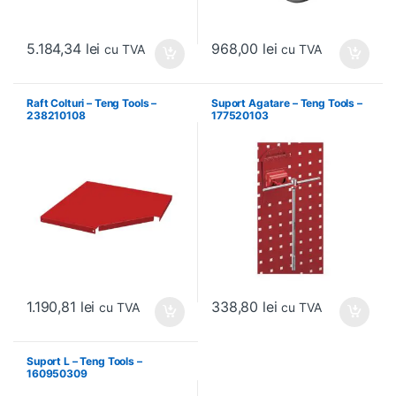
5.184,34
lei
968,00
lei
cu TVA
cu TVA
Raft Colturi – Teng Tools –
Suport Agatare – Teng Tools –
238210108
177520103
1.190,81
lei
338,80
lei
cu TVA
cu TVA
Suport L – Teng Tools –
160950309