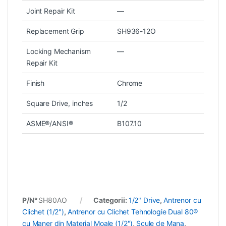
Joint Repair Kit
—
Replacement Grip
SH936-12O
Locking Mechanism
—
Repair Kit
Finish
Chrome
Square Drive, inches
1/2
ASME®/ANSI®
B107.10
P/N°
SH80AO
Categorii:
1/2" Drive
,
Antrenor cu
Clichet (1/2")
,
Antrenor cu Clichet Tehnologie Dual 80®
cu Maner din Material Moale (1/2")
,
Scule de Mana
,