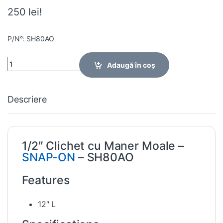
250 lei!
P/N°: SH80AO
Quantity
Adaugă în coș
Descriere
1/2″ Clichet cu Maner Moale –
SNAP-ON
– SH80AO
Features
12″ L