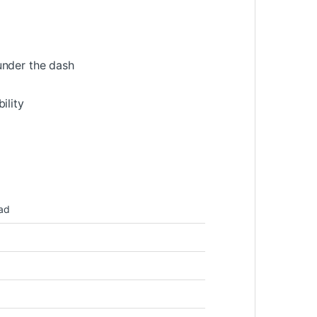
 under the dash
ility
ead