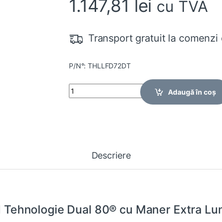
1.147,81
lei
cu TVA
Transport gratuit la comenzi 
P/N°: THLLFD72DT
Quantity
Adaugă în coș
Descriere
il Tehnologie Dual 80® cu Maner Extra Lun