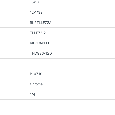
15/16
12-1/32
RKRTLLF72A
TLLF72-2
RKRT841JT
THD936-12DT
—
B107.10
Chrome
1/4