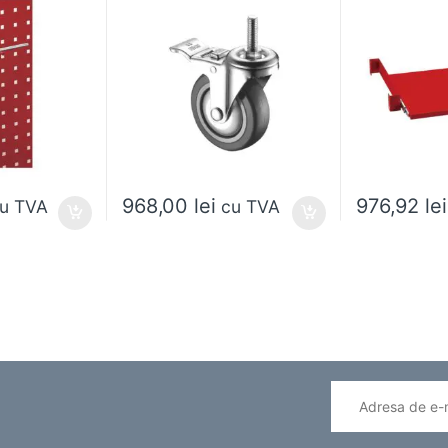
968,00
lei
976,92
lei
u TVA
cu TVA
ese în pagina produsului.
Acest produs ar