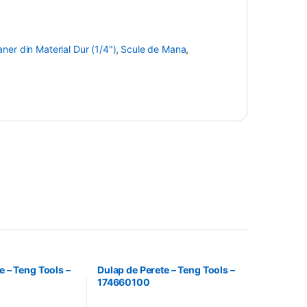
ner din Material Dur (1/4")
,
Scule de Mana
,
e – Teng Tools –
Dulap de Perete – Teng Tools –
174660100