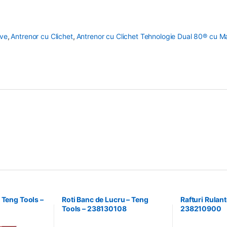
ive
,
Antrenor cu Clichet
,
Antrenor cu Clichet Tehnologie Dual 80® cu Ma
 Teng Tools –
Roti Banc de Lucru – Teng
Rafturi Rulant
Tools – 238130108
238210900