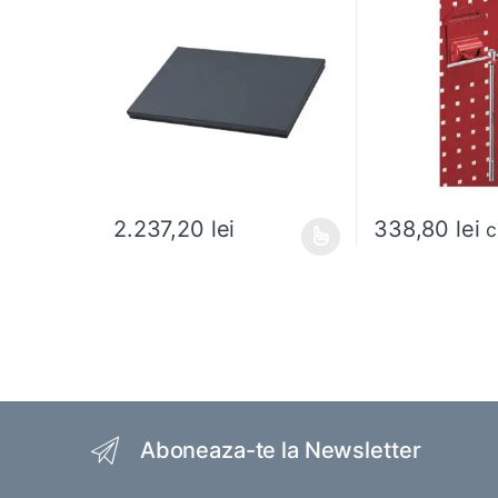
338,80
lei
2.237,20
lei
c
Acest produs are mai multe variații. Opțiunile pot fi al
Brands Carousel
Aboneaza-te la Newsletter