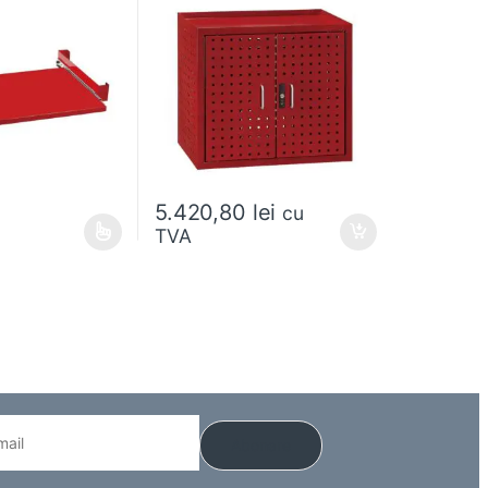
5.420,80
lei
cu
TVA
e mai multe variații. Opțiunile pot fi alese în pagina produsului.