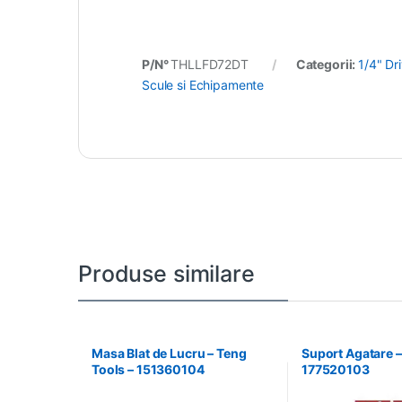
P/N°
THLLFD72DT
Categorii:
1/4" Dr
Scule si Echipamente
Produse similare
Masa Blat de Lucru – Teng
Suport Agatare –
Tools – 151360104
177520103