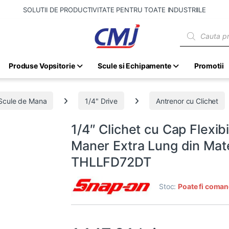
SOLUTII DE PRODUCTIVITATE PENTRU TOATE INDUSTRIILE
Products sear
Produse Vopsitorie
Scule si Echipamente
Promotii
Scule de Mana
1/4" Drive
Antrenor cu Clichet
1/4″ Clichet cu Cap Flexib
Maner Extra Lung din Mat
THLLFD72DT
Stoc:
Poate fi coman