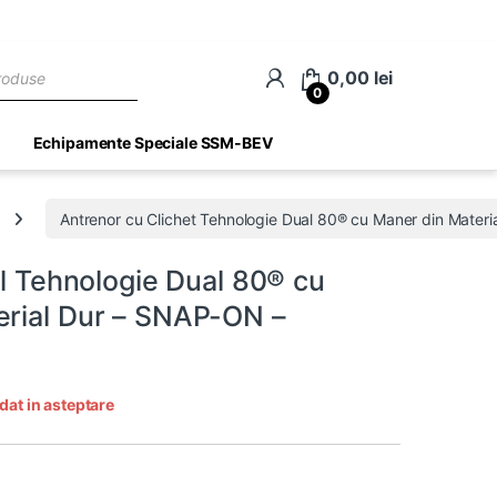
ch
0,00
lei
0
Echipamente Speciale SSM-BEV
Antrenor cu Clichet Tehnologie Dual 80® cu Maner din Materia
il Tehnologie Dual 80® cu
erial Dur – SNAP-ON –
dat in asteptare