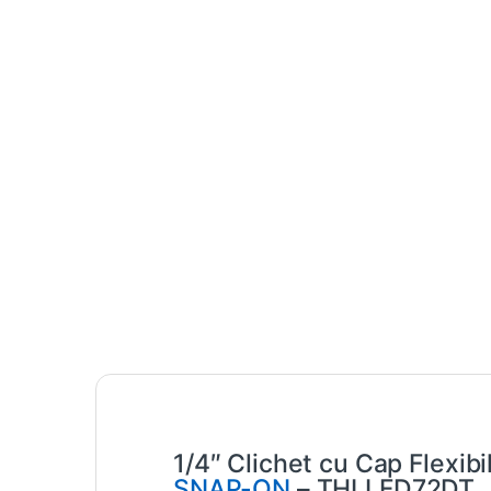
1/4″ Clichet cu Cap Flexib
SNAP-ON
– THLLFD72DT