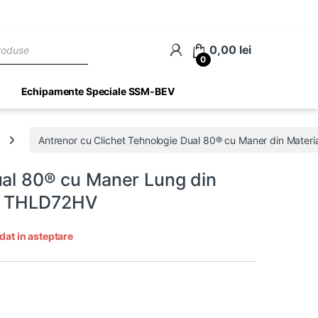
ch
0,00
lei
0
Echipamente Speciale SSM-BEV
Antrenor cu Clichet Tehnologie Dual 80® cu Maner din Materia
ual 80® cu Maner Lung din
 – THLD72HV
dat in asteptare