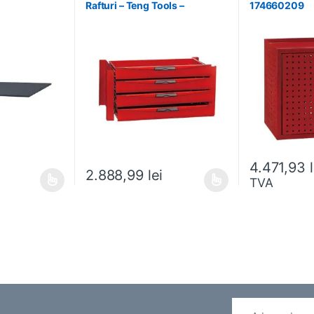
Rafturi – Teng Tools –
174660209
238210306
4.471,93
2.888,99
lei
TVA
ese în pagina produsului.
ai multe variații. Opțiunile pot fi alese în pagina produsului.
Acest produs are mai multe variații. Opțiunile pot fi