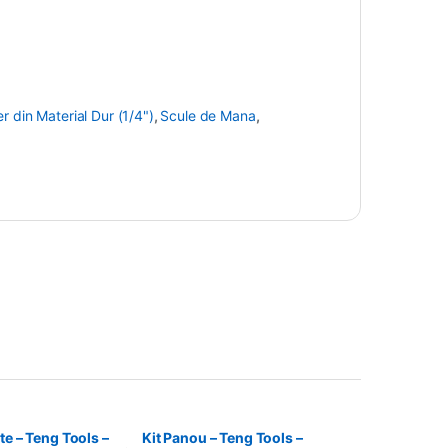
 din Material Dur (1/4")
,
Scule de Mana
,
te – Teng Tools –
Kit Panou – Teng Tools –