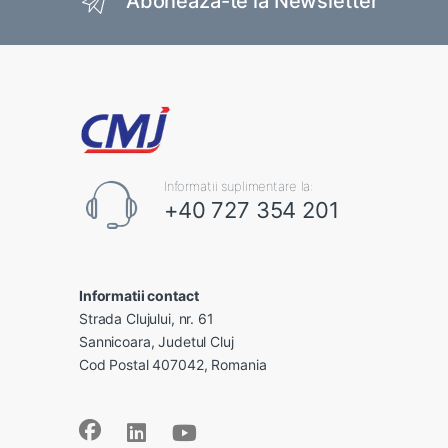
Aboneaza-te la Newsletter
Informatii suplimentare la:
+40 727 354 201
Informatii contact
Strada Clujului, nr. 61
Sannicoara, Judetul Cluj
Cod Postal 407042, Romania