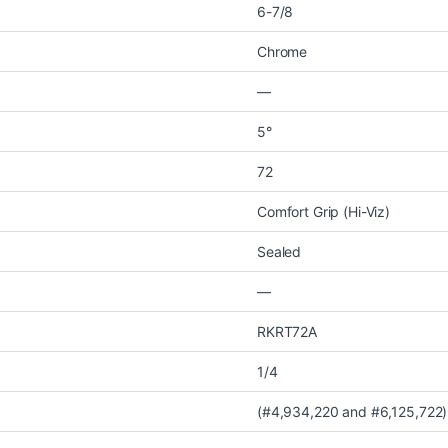
6-7/8
Chrome
—
5°
72
Comfort Grip (Hi-Viz)
Sealed
—
RKRT72A
1/4
(#4,934,220 and #6,125,722)