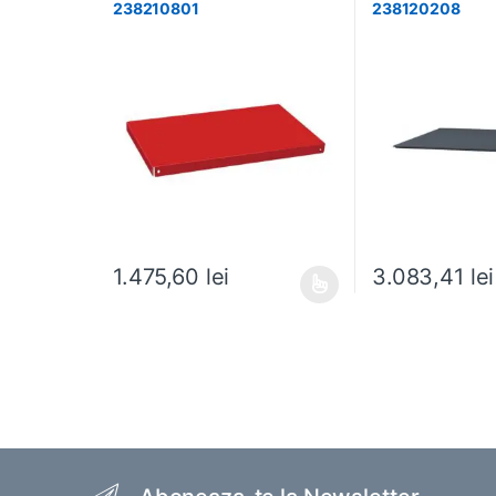
238210801
238120208
1.475,60
lei
3.083,41
lei
Acest produs are mai multe variații. Opțiunile pot fi al
Acest produs are m
Brands Carousel