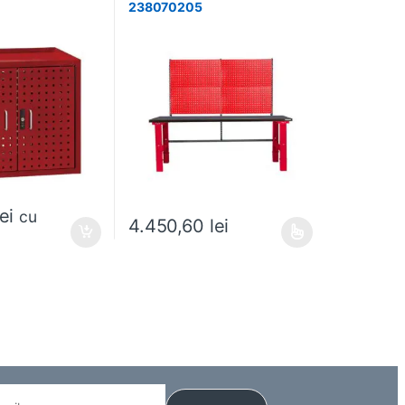
238070205
lei
cu
4.450,60
lei
 alese în pagina produsului.
Acest produs are mai multe variații. Opțiunile pot