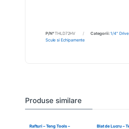
P/N°
THLD72HV
Categorii:
1/4" Drive
Scule si Echipamente
Produse similare
Rafturi – Teng Tools –
Blat de Lucru – T