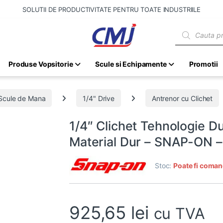
SOLUTII DE PRODUCTIVITATE PENTRU TOATE INDUSTRIILE
Products sear
Produse Vopsitorie
Scule si Echipamente
Promotii
Scule de Mana
1/4" Drive
Antrenor cu Clichet
1/4″ Clichet Tehnologie D
Material Dur – SNAP-ON
Stoc:
Poate fi coman
925,65
lei
cu TVA