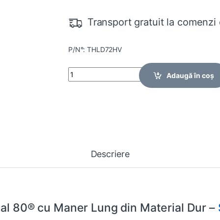
Transport gratuit la comenzi 
P/N°: THLD72HV
Quantity
Adaugă în coș
Descriere
ual 80® cu Maner Lung din Material Dur –