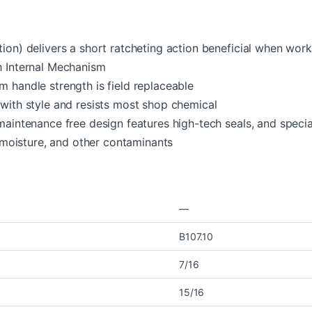
ion) delivers a short ratcheting action beneficial when worki
h Internal Mechanism
 handle strength is field replaceable
 with style and resists most shop chemical
maintenance free design features high-tech seals, and specia
, moisture, and other contaminants
—
B107.10
7/16
15/16