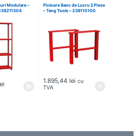
turi Modulare –
Picioare Banc de Lucru 2 Piese
 238211304
– Teng Tools – 238110100
1.895,44
lei
cu
lei
TVA
 alese în pagina produsului.
e mai multe variații. Opțiunile pot fi alese în pagina produsului.