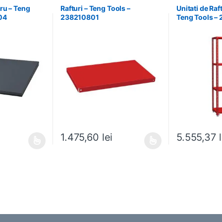
ru – Teng
Rafturi – Teng Tools –
Unitati de Raf
04
238210801
Teng Tools –
1.475,60
lei
5.555,37
ese în pagina produsului.
ai multe variații. Opțiunile pot fi alese în pagina produsului.
Acest produs are mai multe variații. Opțiunile pot fi
Acest produs ar