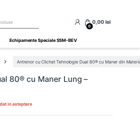
ch
0,00
lei
0
Echipamente Speciale SSM-BEV
Antrenor cu Clichet Tehnologie Dual 80® cu Maner din Materia
ual 80® cu Maner Lung –
dat in asteptare