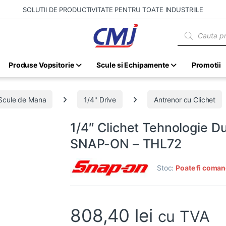
SOLUTII DE PRODUCTIVITATE PENTRU TOATE INDUSTRIILE
Products sear
Produse Vopsitorie
Scule si Echipamente
Promotii
Scule de Mana
1/4" Drive
Antrenor cu Clichet
1/4″ Clichet Tehnologie D
SNAP-ON – THL72
Stoc:
Poate fi coman
808,40
lei
cu TVA