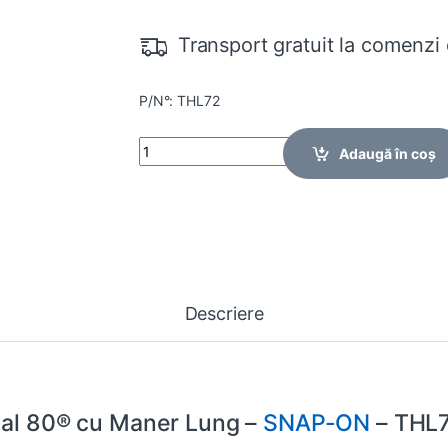
Transport gratuit la comenzi 
P/N°: THL72
Quantity
Adaugă în coș
Descriere
ual 80® cu Maner Lung –
SNAP-ON
– THL