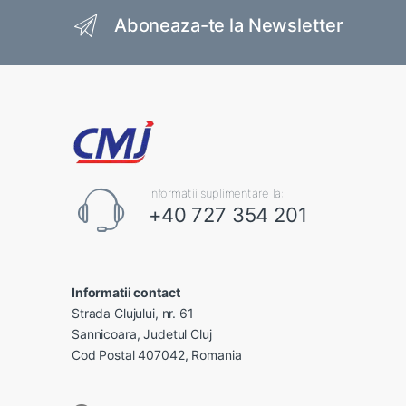
Brands Carousel
Aboneaza-te la Newsletter
Informatii suplimentare la:
+40 727 354 201
Informatii contact
Strada Clujului, nr. 61
Sannicoara, Judetul Cluj
Cod Postal 407042, Romania