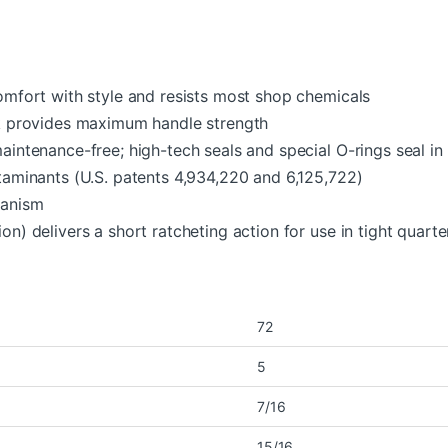
comfort with style and resists most shop chemicals
ank provides maximum handle strength
maintenance-free; high-tech seals and special O-rings seal in
ntaminants (U.S. patents 4,934,220 and 6,125,722)
hanism
on) delivers a short ratcheting action for use in tight quarte
72
5
7/16
15/16