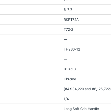
6-7/8
RKRT72A
T72-2
—
TH936-12
—
B107.10
Chrome
(#4,934,220 and #6,125,722)
1/4
Long Soft Grip Handle