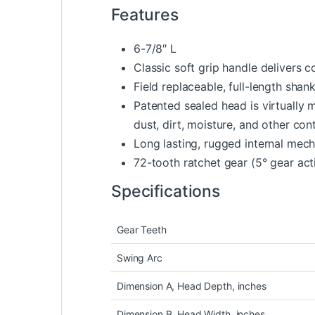
Features
6-7/8″ L
Classic soft grip handle delivers 
Field replaceable, full-length sh
Patented sealed head is virtually 
dust, dirt, moisture, and other co
Long lasting, rugged internal mec
72-tooth ratchet gear (5° gear acti
Specifications
Gear Teeth
Swing Arc
Dimension A, Head Depth, inches
Dimension B, Head Width, inches