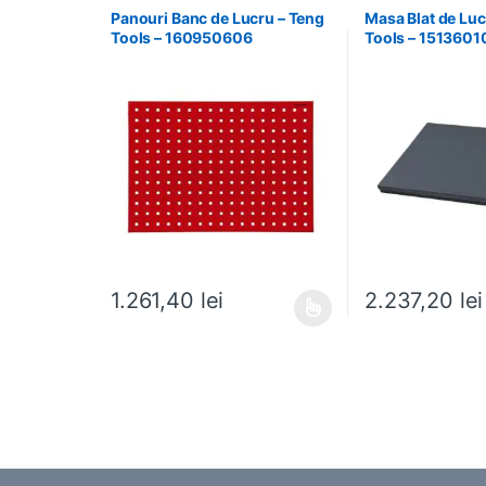
Panouri Banc de Lucru – Teng
Masa Blat de Luc
Tools – 160950606
Tools – 1513601
1.261,40
lei
2.237,20
lei
Acest produs are mai multe variații. Opțiunile pot fi al
Acest produs are m