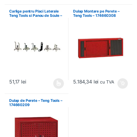
Carlige pentru Placi Laterale
Dulap Montare pe Perete –
Teng Tools si Panou de Scule –
Teng Tools – 174660308
Teng Tools – 69940708
5.184,34
lei
51,17
lei
cu TVA
Acest produs are mai multe variații. Opțiunile pot fi alese în pagin
Dulap de Perete – Teng Tools –
174660209