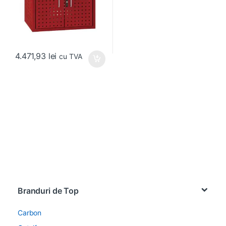
4.471,93
lei
cu TVA
Brands Carousel
Branduri de Top
Carbon