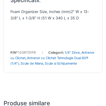
Specificatii:
Foam Organizer Size, inches (mm)2″ W x 13-
3/8″ L x 1-3/8″ H (51 W x 340 L x 35 D
P/N°
103RT01FR
Categorii:
1/4" Drive
,
Antrenor
cu Clichet
,
Antrenor cu Clichet Tehnologie Dual 80®
(1/4")
,
Scule de Mana
,
Scule si Echipamente
Produse similare