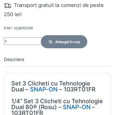
Transport gratuit la comenzi de peste
250 lei!
P/N°: 103RT01FR
Quantity
Adaugă în coș
Descriere
Set 3 Clicheti cu Tehnologie
Dual –
SNAP-ON
– 103RT01FR
1/4” Set 3 Clicheti cu Tehnologie
Dual 80® (Rosu) –
SNAP-ON
–
103RT01FR