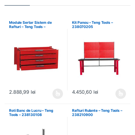
Module Sertar Sistem de
Kit Panou – Teng Tools –
Rafturi – Teng Tools –
238070205
238210306
2.888,99
lei
4.450,60
lei
Acest produs are mai multe variații. Opțiunile pot fi alese în pagin
Acest produs are mai multe variați
Roti Banc de Lucru – Teng
Rafturi Rulante – Teng Tools –
Tools – 238130108
238210900