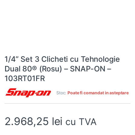
1/4” Set 3 Clicheti cu Tehnologie
Dual 80® (Rosu) – SNAP-ON –
103RT01FR
Stoc:
Poate fi comandat in asteptare
2.968,25
lei
cu TVA