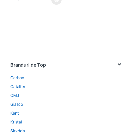
Acest produs are mai multe variații. Opțiunile pot fi alese în pagin
Brands Carousel
Branduri de Top
Carbon
Catalfer
CMJ
Giasco
Kent
Kristal
Skydda