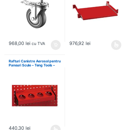
968,00
lei
976,92
lei
cu TVA
Acest produs are mai multe variați
Rafturi Canistre Aerosol pentru
Panouri Scule – Teng Tools –
174620302
440,30
lei