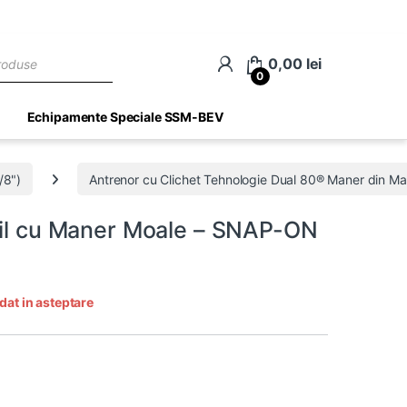
ch
0,00
lei
0
Echipamente Speciale SSM-BEV
/8")
Antrenor cu Clichet Tehnologie Dual 80® Maner din Mat
ibil cu Maner Moale – SNAP-ON
dat in asteptare