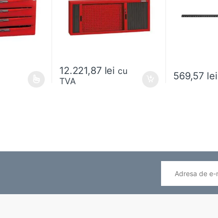
12.221,87
lei
cu
569,57
lei
TVA
ai multe variații. Opțiunile pot fi alese în pagina produsului.