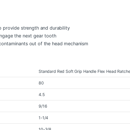
o provide strength and durability
engage the next gear tooth
 contaminants out of the head mechanism
Standard Red Soft Grip Handle Flex Head Ratche
80
4.5
9/16
1-1/4
10-3/8