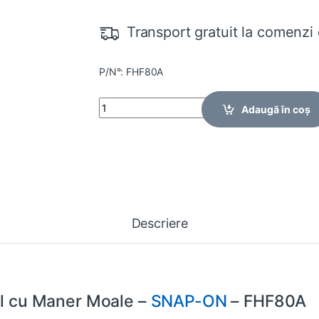
Transport gratuit la comenzi 
P/N°: FHF80A
Quantity
Adaugă în coș
Descriere
il cu Maner Moale –
SNAP-ON
– FHF80A