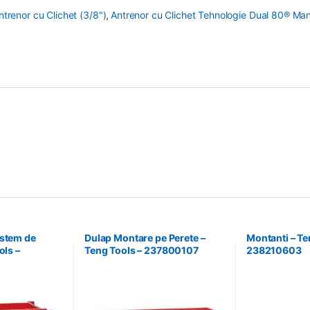
ntrenor cu Clichet (3/8")
,
Antrenor cu Clichet Tehnologie Dual 80® Man
istem de
Dulap Montare pe Perete –
Montanti – Te
ols –
Teng Tools – 237800107
238210603