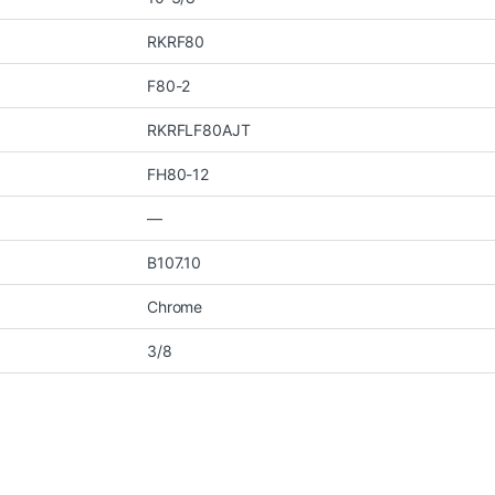
RKRF80
F80-2
RKRFLF80AJT
FH80-12
—
B107.10
Chrome
3/8