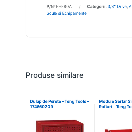
P/N°
FHF80A
Categorii:
3/8" Drive
,
A
Scule si Echipamente
Produse similare
Dulap de Perete – Teng Tools –
Module Sertar S
174660209
Rafturi – Teng To
238210306