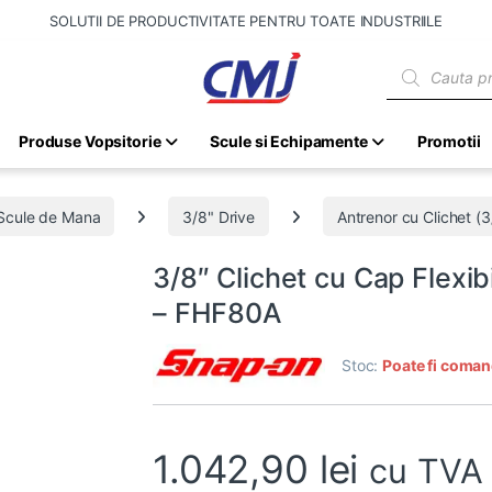
SOLUTII DE PRODUCTIVITATE PENTRU TOATE INDUSTRIILE
Products sear
Produse Vopsitorie
Scule si Echipamente
Promotii
Scule de Mana
3/8" Drive
Antrenor cu Clichet (3
3/8″ Clichet cu Cap Flex
– FHF80A
Stoc:
Poate fi coman
1.042,90
lei
cu TVA