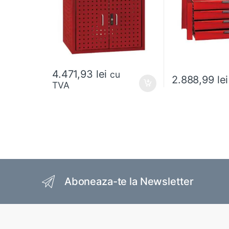
4.471,93
lei
cu
2.888,99
lei
TVA
Acest produs are m
Brands Carousel
Aboneaza-te la Newsletter