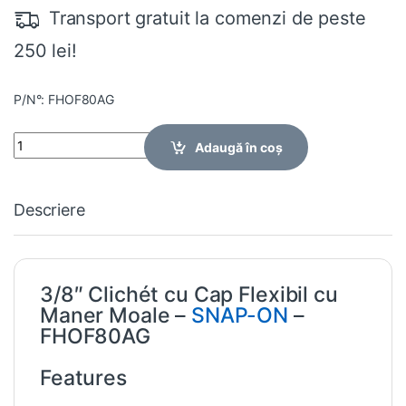
Transport gratuit la comenzi de peste
250 lei!
P/N°: FHOF80AG
Quantity
Adaugă în coș
Descriere
3/8″ Clichét cu Cap Flexibil cu
Maner Moale –
SNAP-ON
–
FHOF80AG
Features