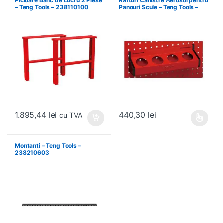
Picioare Banc de Lucru 2 Piese
Rafturi Canistre Aerosol pentru
– Teng Tools – 238110100
Panouri Scule – Teng Tools –
174620302
1.895,44
lei
440,30
lei
cu TVA
Acest produs are mai multe variați
Montanti – Teng Tools –
238210603