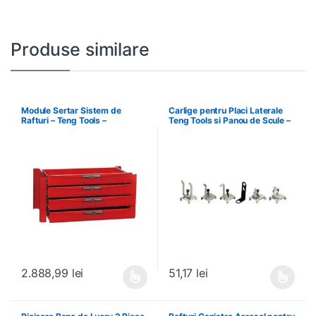
Produse similare
Module Sertar Sistem de
Carlige pentru Placi Laterale
Rafturi – Teng Tools –
Teng Tools si Panou de Scule –
238210306
Teng Tools – 69940708
2.888,99
lei
51,17
lei
Acest produs are mai multe variații. Opțiunile pot fi alese în pagin
Acest produs are mai multe variați