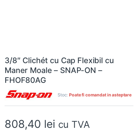
3/8″ Clichét cu Cap Flexibil cu
Maner Moale – SNAP-ON –
FHOF80AG
Stoc:
Poate fi comandat in asteptare
808,40
lei
cu TVA