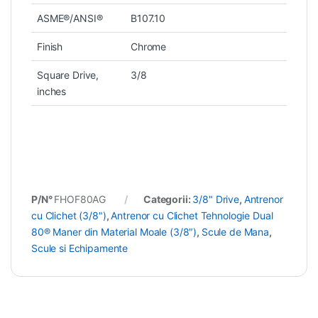
ASME®/ANSI®
B107.10
Finish
Chrome
Square Drive,
3/8
inches
P/N°
FHOF80AG
Categorii:
3/8" Drive
,
Antrenor
cu Clichet (3/8")
,
Antrenor cu Clichet Tehnologie Dual
80® Maner din Material Moale (3/8″)
,
Scule de Mana
,
Scule si Echipamente