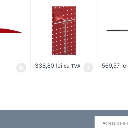
338,80
lei
569,57
lei
cu TVA
ai multe variații. Opțiunile pot fi alese în pagina produsului.