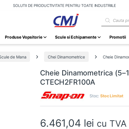
SOLUTII DE PRODUCTIVITATE PENTRU TOATE INDUSTRIILE
Products sear
Produse Vopsitorie
Scule si Echipamente
Promotii
Scule de Mana
Chei Dinamometrice
Cheie Dinamo
Cheie Dinamometrica (5–1
CTECH2FR100A
Stoc:
Stoc Limitat
6.461,04
lei
cu TVA