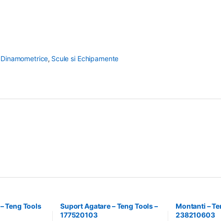
 Dinamometrice
,
Scule si Echipamente
 – Teng Tools
Suport Agatare – Teng Tools –
Montanti – Te
177520103
238210603