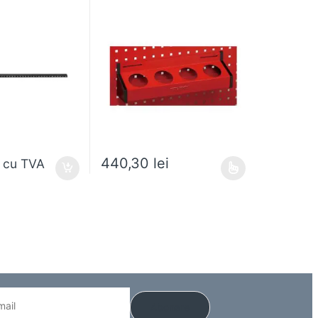
Tools – 174620302
440,30
lei
cu TVA
Acest produs are mai multe variații. Opțiunile pot