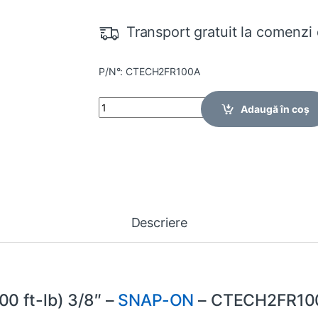
Transport gratuit la comenzi 
P/N°: CTECH2FR100A
Quantity
Adaugă în coș
Descriere
0 ft-lb) 3/8″ –
SNAP-ON
– CTECH2FR10