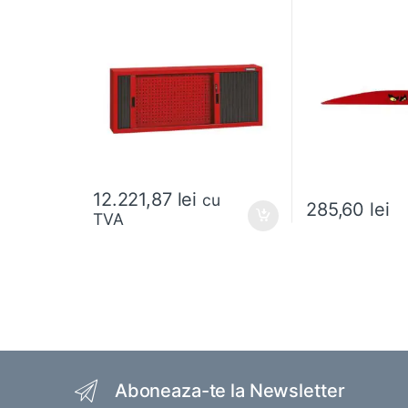
12.221,87
lei
cu
285,60
lei
TVA
Acest produs are m
Brands Carousel
Aboneaza-te la Newsletter