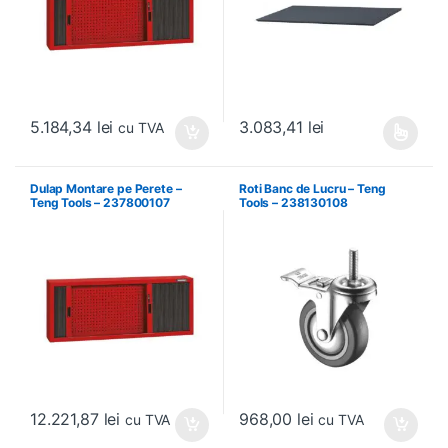
5.184,34
lei
3.083,41
lei
cu TVA
Acest produs are mai multe variați
Dulap Montare pe Perete –
Roti Banc de Lucru – Teng
Teng Tools – 237800107
Tools – 238130108
12.221,87
lei
968,00
lei
cu TVA
cu TVA