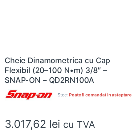
Cheie Dinamometrica cu Cap
Flexibil (20–100 N•m) 3/8″ –
SNAP-ON – QD2RN100A
Stoc:
Poate fi comandat in asteptare
3.017,62
lei
cu TVA