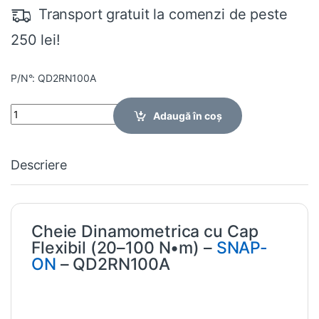
Transport gratuit la comenzi de peste
250 lei!
P/N°: QD2RN100A
Quantity
Adaugă în coș
Descriere
Cheie Dinamometrica cu Cap
Flexibil (20–100 N•m) –
SNAP-
ON
– QD2RN100A