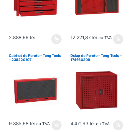
12.221,87
lei
2.888,99
lei
cu TVA
Acest produs are mai multe variații. Opțiunile pot fi alese în pagin
Cabinet de Perete – Teng Tools
Dulap de Perete – Teng Tools –
– 238220107
174660209
9.385,98
lei
4.471,93
lei
cu TVA
cu TVA