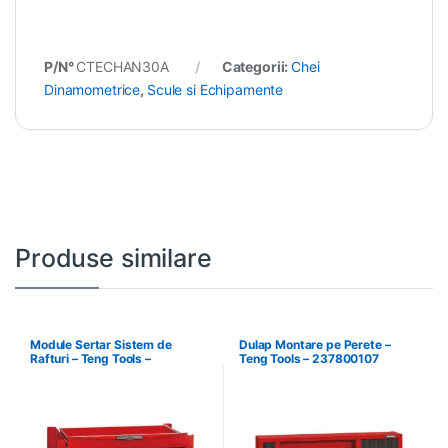
P/N°
CTECHAN30A
Categorii:
Chei
Dinamometrice
,
Scule si Echipamente
Produse similare
Module Sertar Sistem de
Dulap Montare pe Perete –
Rafturi – Teng Tools –
Teng Tools – 237800107
238210306