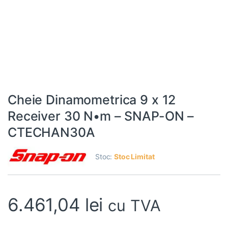
Cheie Dinamometrica 9 x 12
Receiver 30 N•m – SNAP-ON –
CTECHAN30A
Stoc:
Stoc Limitat
6.461,04
lei
cu TVA