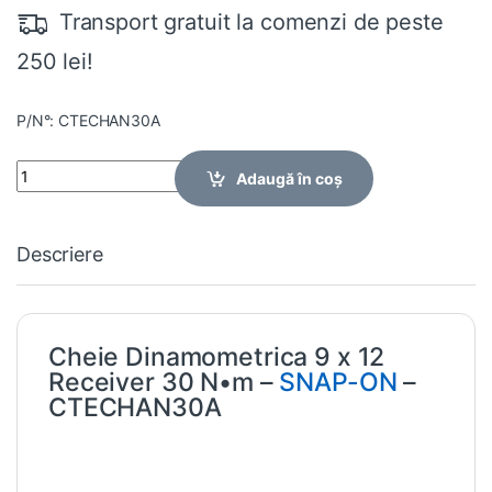
Transport gratuit la comenzi de peste
250 lei!
P/N°: CTECHAN30A
Quantity
Adaugă în coș
Descriere
Cheie Dinamometrica 9 x 12
Receiver 30 N•m –
SNAP-ON
–
CTECHAN30A