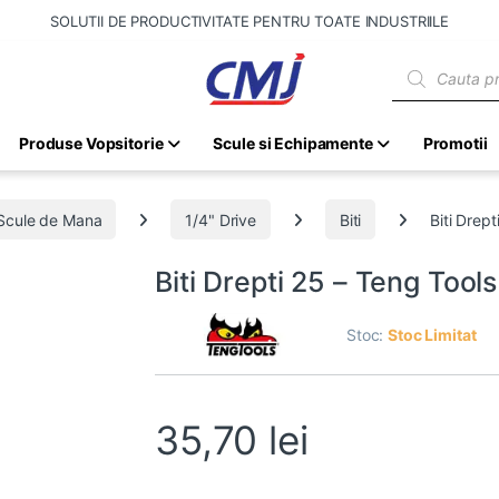
SOLUTII DE PRODUCTIVITATE PENTRU TOATE INDUSTRIILE
Products sear
Produse Vopsitorie
Scule si Echipamente
Promotii
Scule de Mana
1/4" Drive
Biti
Biti Drep
Biti Drepti 25 – Teng Too
Stoc:
Stoc Limitat
35,70
lei