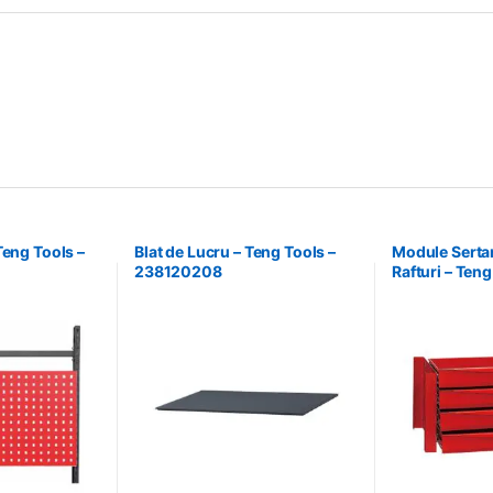
Teng Tools –
Blat de Lucru – Teng Tools –
Module Serta
238120208
Rafturi – Teng
238210306