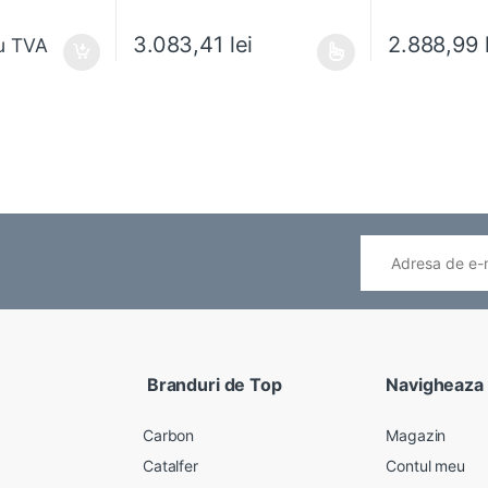
3.083,41
lei
2.888,99
u TVA
ese în pagina produsului.
Acest produs are mai multe variații. Opțiunile pot fi
Acest produs ar
Branduri de Top
Navigheaza
Carbon
Magazin
Catalfer
Contul meu