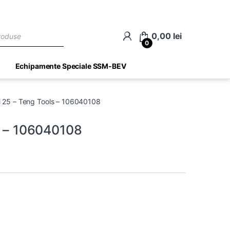
ch
0,00
lei
0
Echipamente Speciale SSM-BEV
ti 25 – Teng Tools – 106040108
ls – 106040108