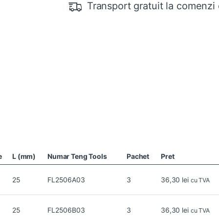
Transport gratuit la comenzi 
e
L (mm)
Numar Teng Tools
Pachet
Pret
25
FL2506A03
3
36,30
lei
cu TVA
25
FL2506B03
3
36,30
lei
cu TVA