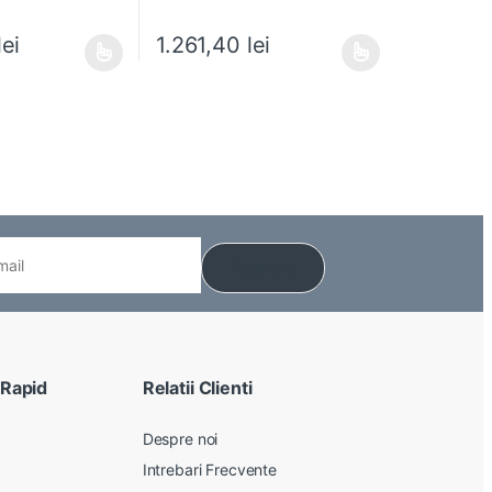
lei
1.261,40
lei
 alese în pagina produsului.
e mai multe variații. Opțiunile pot fi alese în pagina produsului.
Acest produs are mai multe variații. Opțiunile pot
 Rapid
Relatii Clienti
Despre noi
Intrebari Frecvente