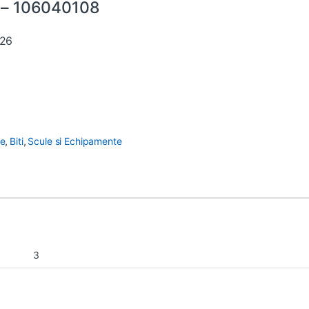
– 106040108
126
ve
,
Biti
,
Scule si Echipamente
3