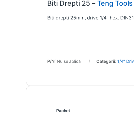
Biti Drepti 25 –
Teng Tools
Biti drepti 25mm, drive 1/4″ hex. DIN3
P/N°
Nu se aplică
Categorii:
1/4" Dri
Pachet