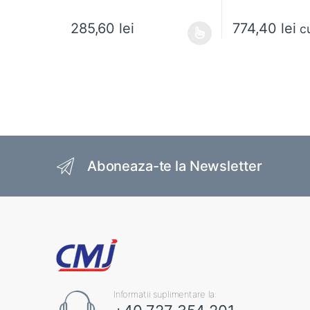
774,40
lei
285,60
lei
c
Acest produs are mai multe variații. Opțiunile pot fi al
Brands Carousel
Aboneaza-te la Newsletter
Informatii suplimentare la: