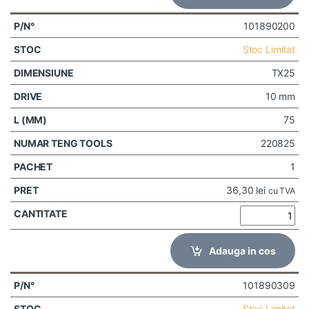
101890200
Stoc Limitat
TX25
10 mm
75
220825
1
36,30
lei
cu TVA
Adauga in cos
101890309
Stoc Limitat