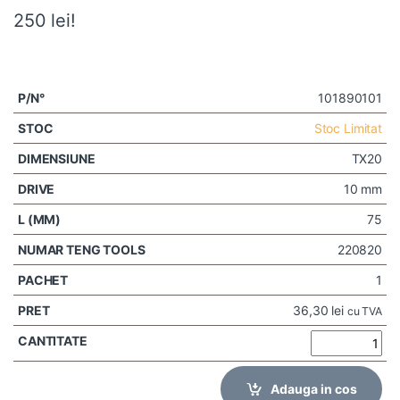
250 lei!
101890101
Stoc Limitat
TX20
10 mm
75
220820
1
36,30
lei
cu TVA
Adauga in cos