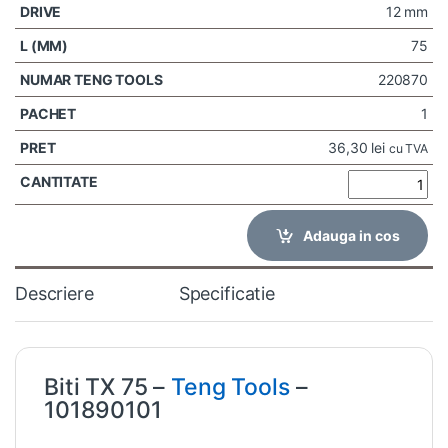
12 mm
75
220870
1
36,30
lei
cu TVA
Adauga in cos
Descriere
Specificatie
Biti TX 75 –
Teng Tools
–
101890101