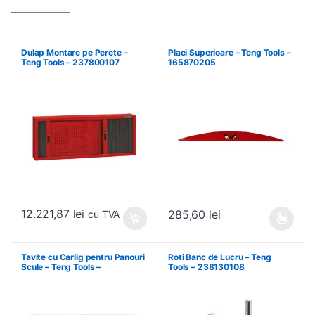
Dulap Montare pe Perete –
Placi Superioare – Teng Tools –
Teng Tools – 237800107
165870205
12.221,87
lei
285,60
lei
cu TVA
Acest produs are mai multe variați
Tavite cu Carlig pentru Panouri
Roti Banc de Lucru – Teng
Scule – Teng Tools –
Tools – 238130108
174630301