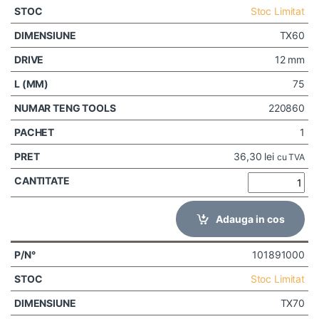
Stoc Limitat
TX60
12 mm
75
220860
1
36,30
lei
cu TVA
Adauga in cos
101891000
Stoc Limitat
TX70