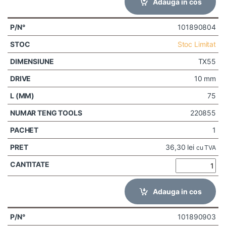
Adauga in cos
101890804
Stoc Limitat
TX55
10 mm
75
220855
1
36,30
lei
cu TVA
Adauga in cos
101890903