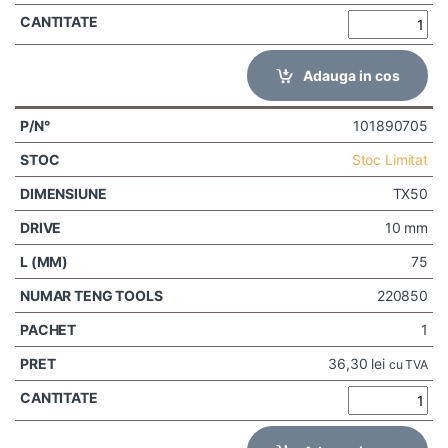
Adauga in cos
101890705
Stoc Limitat
TX50
10 mm
75
220850
1
36,30
lei
cu TVA