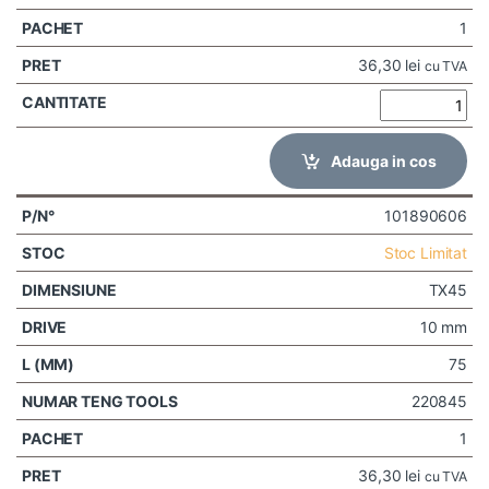
1
36,30
lei
cu TVA
Adauga in cos
101890606
Stoc Limitat
TX45
10 mm
75
220845
1
36,30
lei
cu TVA