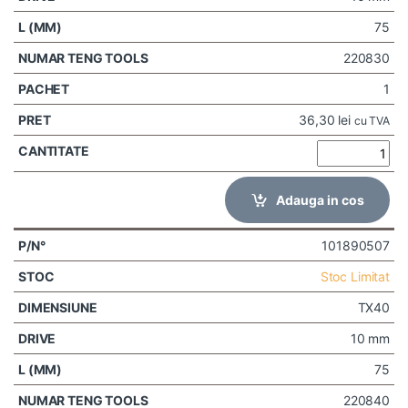
75
220830
1
36,30
lei
cu TVA
Adauga in cos
101890507
Stoc Limitat
TX40
10 mm
75
220840