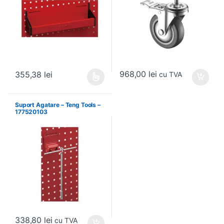
968,00
lei
355,38
lei
cu TVA
Acest produs are mai multe variații. Opțiunile pot fi alese în pagin
Suport Agatare – Teng Tools –
177520103
338,80
lei
cu TVA