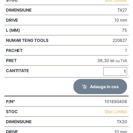
TX27
10 mm
75
220827
1
36,30
lei
cu TVA
Adauga in cos
101890408
Stoc Limitat
TX30
10 mm