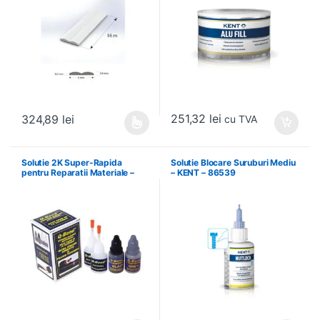
251,32
lei
324,89
lei
cu TVA
Acest produs are mai multe variații. Opțiunile pot fi alese în pagin
Solutie 2K Super-Rapida
Solutie Blocare Suruburi Mediu
pentru Reparatii Materiale –
– KENT – 86539
WETOR – WQB2