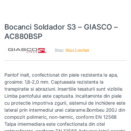
Bocanci Soldador S3 – GIASCO –
AC880BSP
Stoc:
Stoc Limitat
Pantof inalt, confectionat din piele rezistenta la apa,
grosime: 1,8-2,0 mm. Captuseala rezistenta la
transpiratie si abraziuni. Insertiile tesaturii sunt vizibile.
Limba pantofului este captusita. Incaltaminte din piele
cu protectie impotriva zgurii, sistemul de inchidere este
lateral prin intermediul unei catarame.Bombeu 200J din
compozit polimeric, non-termic, conform EN 12568
Talpa intermediara este confectionata din otel
antiperforare, conform EN 12568 Actiunea talpii consta