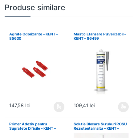
Produse similare
Agrafe Odorizante – KENT –
Mastic Etansare Pulverizabil –
85630
KENT – 86499
147,58
lei
109,41
lei
Acest produs are mai multe variații. Opțiunile pot fi alese în pagin
Acest produs are mai multe variați
Primer Adeziv pentru
Solutie Blocare Suruburi ROSU
Suprafete Dificile – KENT –
Rezistenta Inalta – KENT –
34586
86540