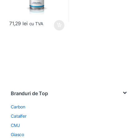
71,29
lei
cu TVA
Brands Carousel
Branduri de Top
Carbon
Catalfer
CMJ
Giasco