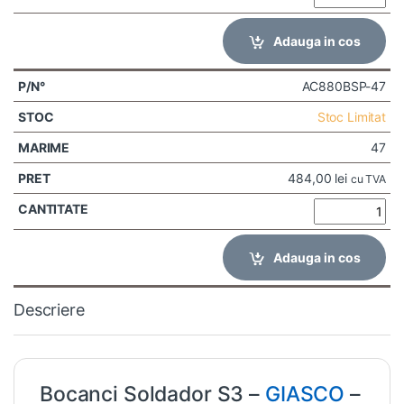
Adauga in cos
AC880BSP-47
Stoc Limitat
47
484,00
lei
cu TVA
Adauga in cos
Descriere
Bocanci Soldador S3 –
GIASCO
–