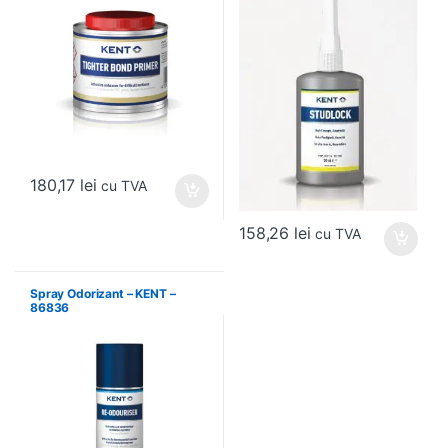
180,17
lei
cu TVA
158,26
lei
cu TVA
Spray Odorizant – KENT –
86836