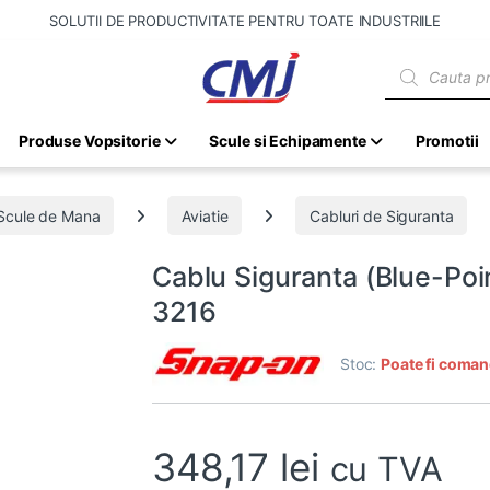
SOLUTII DE PRODUCTIVITATE PENTRU TOATE INDUSTRIILE
Products sear
Produse Vopsitorie
Scule si Echipamente
Promotii
Scule de Mana
Aviatie
Cabluri de Siguranta
Cablu Siguranta (Blue-P
3216
Stoc:
Poate fi coman
348,17
lei
cu TVA