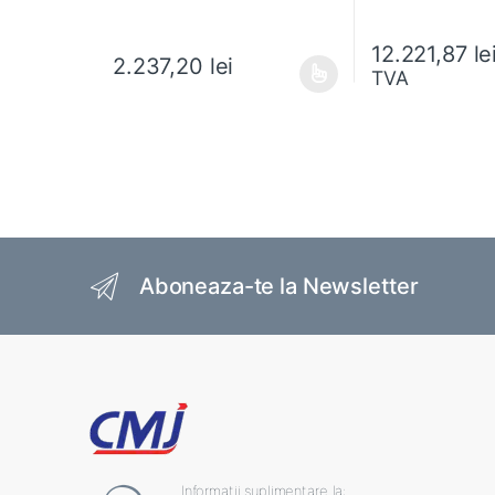
12.221,87
le
2.237,20
lei
TVA
Acest produs are mai multe variații. Opțiunile pot fi al
Brands Carousel
Aboneaza-te la Newsletter
Informatii suplimentare la: