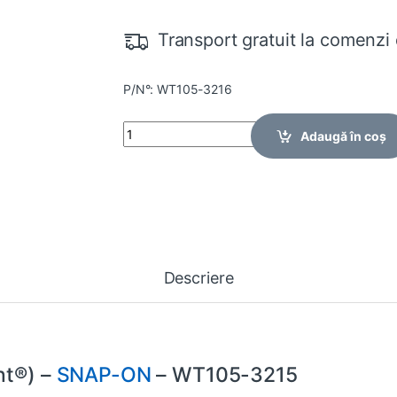
Transport gratuit la comenzi 
P/N°: WT105-3216
Quantity
Adaugă în coș
Descriere
nt®) –
SNAP-ON
– WT105-3215