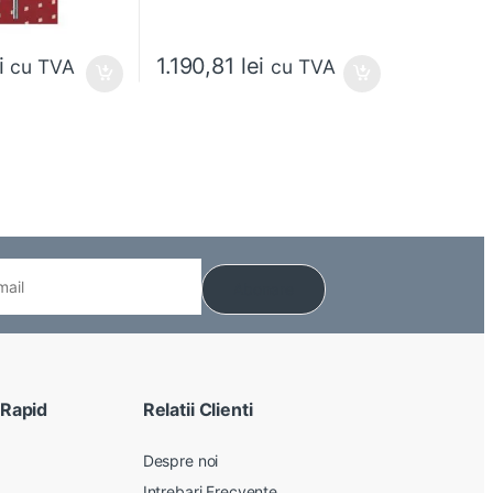
i
1.190,81
lei
cu TVA
cu TVA
 alese în pagina produsului.
 Rapid
Relatii Clienti
Despre noi
Intrebari Frecvente