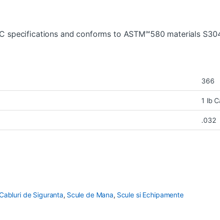
pecifications and conforms to ASTM℠580 materials S30
366
1 lb C
.032
Cabluri de Siguranta
,
Scule de Mana
,
Scule si Echipamente