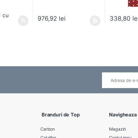
i
cu
338,80
le
976,92
lei
ese în pagina produsului.
Acest produs are mai multe variații. Opțiunile pot fi
Branduri de Top
Navigheaza
Carbon
Magazin
Catalfer
Contul meu