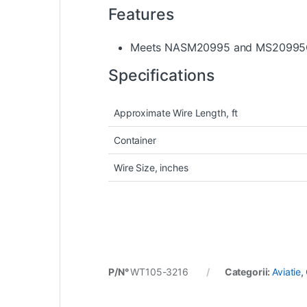
Features
Meets NASM20995 and MS20995C s
Specifications
Approximate Wire Length, ft
Container
Wire Size, inches
P/N°
WT105-3216
Categorii:
Aviatie
,