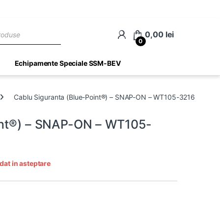
ch
0,00
lei
0
Echipamente Speciale SSM-BEV
Cablu Siguranta (Blue-Point®) – SNAP-ON – WT105-3216
oint®) – SNAP-ON – WT105-
dat in asteptare