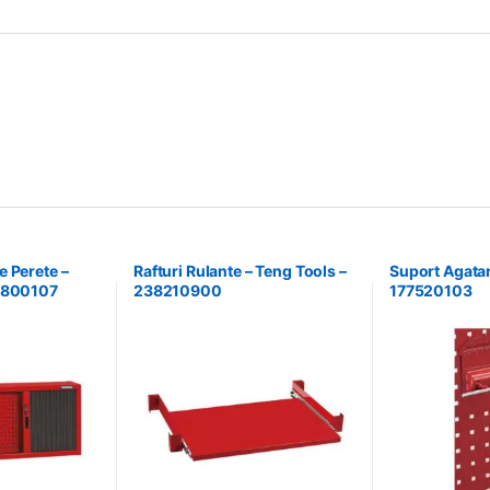
 Perete –
Rafturi Rulante – Teng Tools –
Suport Agatar
37800107
238210900
177520103