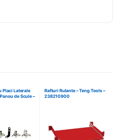
 Placi Laterale
Rafturi Rulante – Teng Tools –
 Panou de Scule –
238210900
 69940708