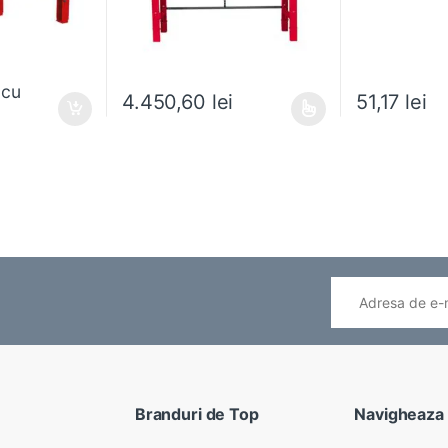
cu
4.450,60
lei
51,17
lei
Acest produs are mai multe variații. Opțiunile pot fi
Acest produs ar
Branduri de Top
Navigheaza