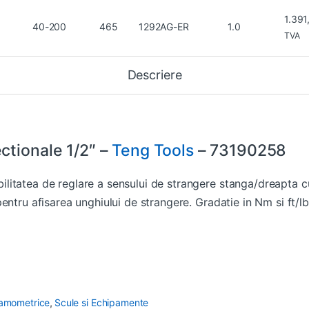
1.39
40-200
465
1292AG-ER
1.0
TVA
Descriere
ctionale 1/2″ –
Teng Tools
– 73190258
itatea de reglare a sensului de strangere stanga/dreapta c
entru afisarea unghiului de strangere. Gradatie in Nm si ft/l
namometrice
,
Scule si Echipamente