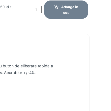
1,50
lei
Adauga in
cu
cos
u buton de eliberare rapida a
bs. Acuratete +/-4%.