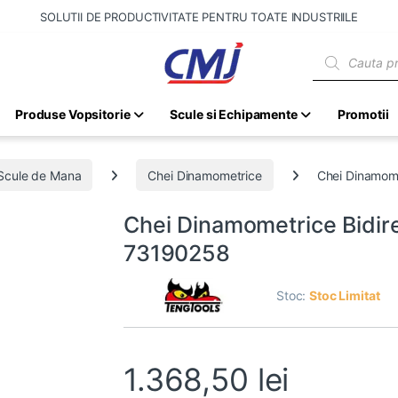
SOLUTII DE PRODUCTIVITATE PENTRU TOATE INDUSTRIILE
Products sear
Produse Vopsitorie
Scule si Echipamente
Promotii
Scule de Mana
Chei Dinamometrice
Chei Dinamome
Chei Dinamometrice Bidire
73190258
Stoc:
Stoc Limitat
1.368,50
lei