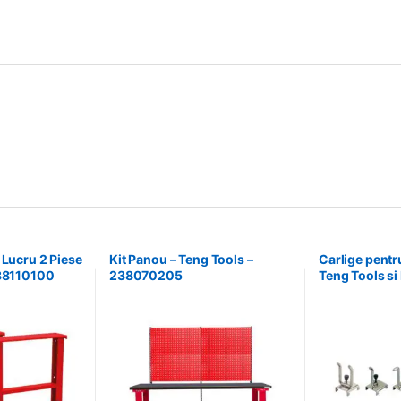
 Lucru 2 Piese
Kit Panou – Teng Tools –
Carlige pentru
238110100
238070205
Teng Tools si
Teng Tools –