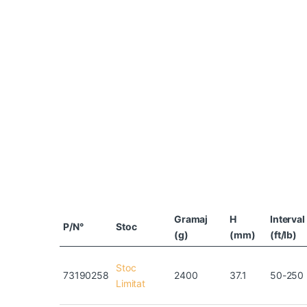
Gramaj
H
Interval
P/N°
Stoc
(g)
(mm)
(ft/lb)
Stoc
73190258
2400
37.1
50-250
Limitat