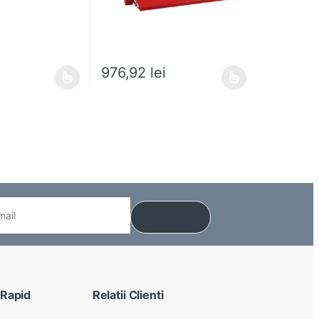
976,92
lei
 alese în pagina produsului.
e mai multe variații. Opțiunile pot fi alese în pagina produsului.
Acest produs are mai multe variații. Opțiunile pot
 Rapid
Relatii Clienti