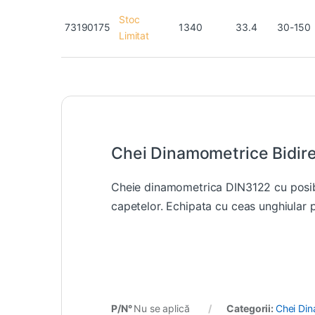
Stoc
73190175
1340
33.4
30-150
Limitat
Chei Dinamometrice Bidire
Cheie dinamometrica DIN3122 cu posibil
capetelor. Echipata cu ceas unghiular p
P/N°
Nu se aplică
Categorii:
Chei Di